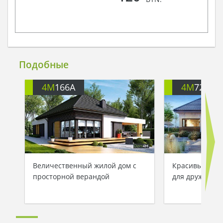
Подобные
4M
166A
4M
722
Величественный жилой дом с
Красивый одн
просторной верандой
для дружной 