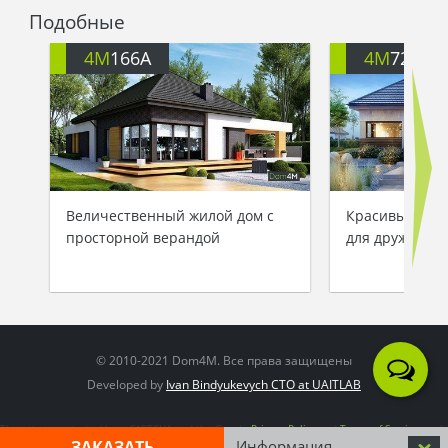
Подобные
4M
166A
4M
722
Величественный жилой дом с
Красивый одн
просторной верандой
для дружной 
© 2010-2021 Dom4M. Все права защищены
Developed by
Ivan Bindyukevych CTO at UAITLAB
This site is protected by reCAPTCHA and the Google
Privacy Policy
and
Terms of Service
apply
ЗАКАЗАТЬ
Информация