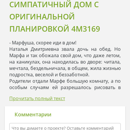
СИМПАТИЧНЫЙ ДОМ С
ОРИГИНАЛЬНОЙ
ПЛАНИРОВКОЙ 4M3169
- Марфуша, скорее иди в дом!
Наталья Дмитриевна звала дочь на обед. Но
Марфа и так обожала свой дом, что даже летом,
на каникулах, она находилась во дворе: читала,
мечтала, бездельничала, в общем, жила жизнью
подростка, веселой и беззаботной.
Родители отдали Марфе большую комнату, а по
особым случаям ей разрешалось рисовать в
кабинете отца. В доме было достаточно места и
Прочитать полный текст
для рисования, и для танцев, и для ее подруг, но
кабинет отца был тем укромным уголком, в
который хотелось возвращаться. Отец хмурился,
Комментарии
ворчал, но не мог отказать любимой дочери в
ее просьбе. Михаил Павлович был из тех хозяев,