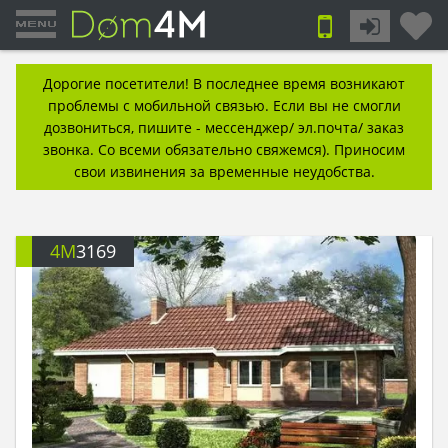
Дорогие посетители! В последнее время возникают
проблемы с мобильной связью. Если вы не смогли
дозвониться, пишите - мессенджер/ эл.почта/ заказ
звонка. Со всеми обязательно свяжемся). Приносим
свои извинения за временные неудобства.
4M
3169