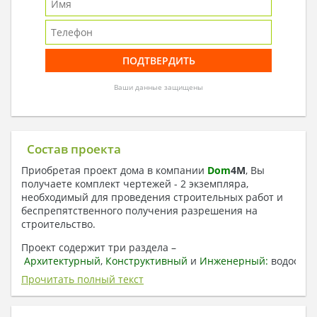
Ваши данные защищены
Состав проекта
Приобретая проект дома в компании
Dom
4
M
, Вы
получаете комплект чертежей - 2 экземпляра,
необходимый для проведения строительных работ и
беспрепятственного получения разрешения на
строительство.
Проект содержит три раздела –
Архитектурный
,
Конструктивный
и
Инженерный:
водоснаб
отопление, вентиляция, канализация,
Прочитать полный текст
электроснабжение (приобретается за дополнительную
плату) + Пояснительная записка.