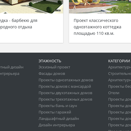
едка - барбекю для
Проект классического
ородного отдыха
одноэтажного коттеджа
площадью 110 кв.м.
ЭТАЖНОСТЬ
КАТЕГОРИИ
тный дизайн
Эскизный проект
Архитектур
нтрерьера
Фасады домов
Строительн
Проекты одноэтажных домов
Архитектурн
Проекты домов с мансардой
Проекты бе
Проекты двухэтажных домов
Отели
Проекты трехэтажных домов
Проекты до
Проекты бань и саун
Проекты дом
Проекты гаражей
Проекты дом
Ландшафтный дизайн
Проекты дом
Дизайн интрерьера
Проекты дом