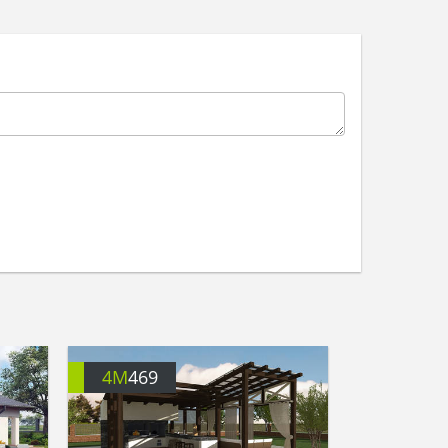
4M
469