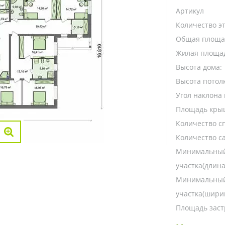
Артикул
Количество э
Общая площа
Жилая площа
Высота дома:
Высота потолк
Угол наклона 
Площадь кры
Количество с
Количество са
Минимальный
участка(длина
Минимальный
участка(ширин
Площадь заст