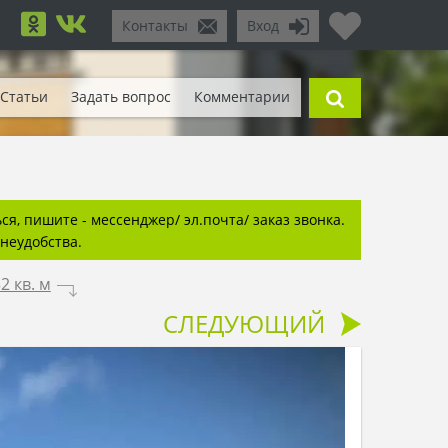
Контакты
Вход
Статьи
Задать вопрос
Комментарии
я, пишите - мессенджер/ эл.почта/ заказ звонка.
неудобства.
 кв. м
.
СЛЕДУЮЩИЙ