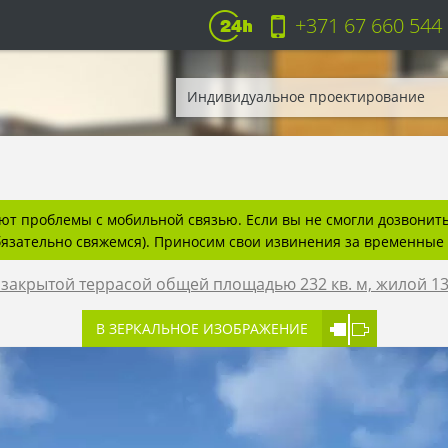
+371 67 660 544
Индивидуальное проектирование
т проблемы с мобильной связью. Если вы не смогли дозвонитьс
бязательно свяжемся). Приносим свои извинения за временные 
закрытой террасой общей площадью 232 кв. м, жилой 132
В ЗЕРКАЛЬНОЕ ИЗОБРАЖЕНИЕ