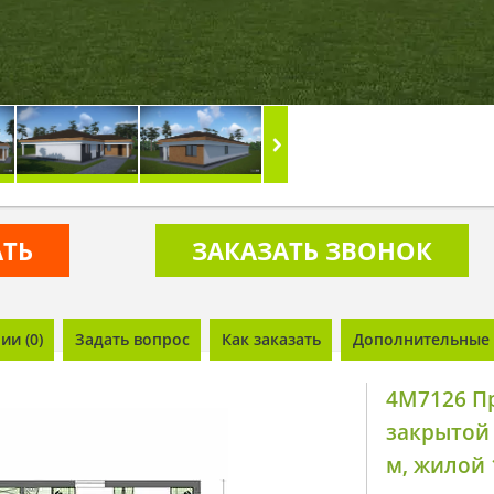
АТЬ
ЗАКАЗАТЬ ЗВОНОК
и (0)
Задать вопрос
Как заказать
Дополнительные 
4M7126 П
закрытой
м, жилой 