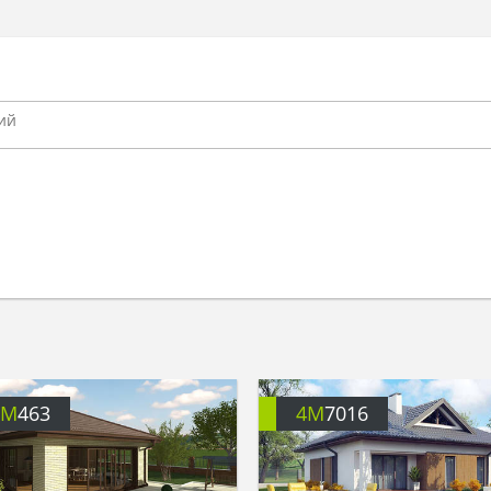
4M
463
4M
7016