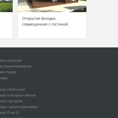
Открытая беседка,
совмещенная с гостиной
ная компания
ое проектирование
ая студия
седок
мов с балконом
ов со вторым светом
ов с эркером
ов с тремя спальнями
ов 10 на 12