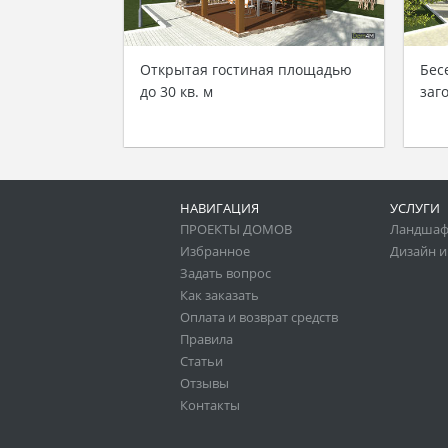
Открытая гостиная площадью
Бес
до 30 кв. м
заг
НАВИГАЦИЯ
УСЛУГИ
ПРОЕКТЫ ДОМОВ
Ландшаф
Избранное
Дизайн и
Задать вопрос
Как заказать
Оплата и возврат средств
Правила
Статьи
Отзывы
Контакты