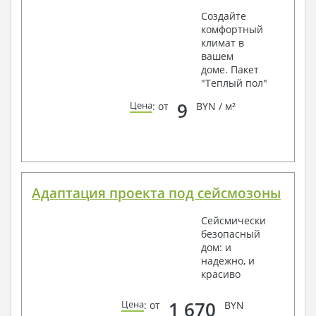
Создайте
комфортный
климат в
вашем
доме. Пакет
"Теплый пол"
9
Цена
: от
BYN / м²
Адаптация проекта под сейсмозоны
Сейсмически
безопасный
дом: и
надежно, и
красиво
1 670
Цена
: от
BYN