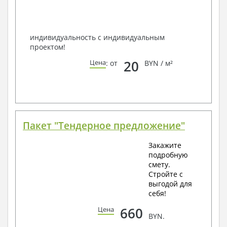
по viber, e-mail, телефон -
наши контакты
.
Всегда рады Вам помочь!
индивидуальность с индивидуальным
проектом!
20
Цена
: от
BYN / м²
Пакет "Тендерное предложение"
Закажите
подробную
смету.
Стройте с
выгодой для
себя!
660
Цена
BYN.