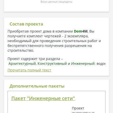
Ваши данные защищены
Состав проекта
Приобретая проект дома в компании
Dom
4
M
, Вы
получаете комплект чертежей - 2 экземпляра,
необходимый для проведения строительных работ и
беспрепятственного получения разрешения на
строительство.
Проект содержит три раздела –
Архитектурный
,
Конструктивный
и
Инженерный:
водоснаб
отопление, вентиляция, канализация,
Прочитать полный текст
электроснабжение (приобретается за дополнительную
плату) + Пояснительная записка.
Дополнительные пакеты
1. Архитектурный раздел:
Общие данные по проекту
Пакет "Инженерные сети"
План координационных осей
Поэтажные кладочные планы
Проект
Поэтажные маркировочные планы с
инженерных