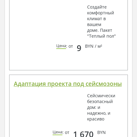
Создайте
комфортный
климат в
вашем
доме. Пакет
"Теплый пол"
9
Цена
: от
BYN / м²
Адаптация проекта под сейсмозоны
Сейсмически
безопасный
дом: и
надежно, и
красиво
1 670
Цена
: от
BYN