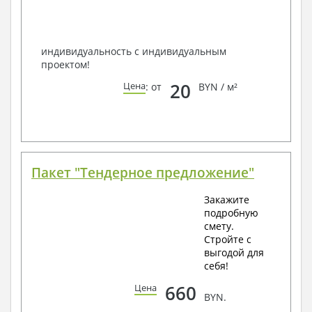
по viber, e-mail, телефон -
наши контакты
.
Всегда рады Вам помочь!
индивидуальность с индивидуальным
проектом!
20
Цена
: от
BYN / м²
Пакет "Тендерное предложение"
Закажите
подробную
смету.
Стройте с
выгодой для
себя!
660
Цена
BYN.