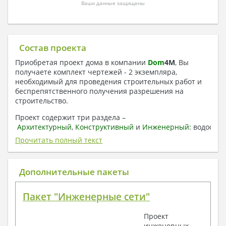
Ваши данные защищены
Состав проекта
Приобретая проект дома в компании
Dom
4
M
, Вы
получаете комплект чертежей - 2 экземпляра,
необходимый для проведения строительных работ и
беспрепятственного получения разрешения на
строительство.
Проект содержит три раздела –
Архитектурный
,
Конструктивный
и
Инженерный:
водоснаб
отопление, вентиляция, канализация,
Прочитать полный текст
электроснабжение (приобретается за дополнительную
плату) + Пояснительная записка.
Дополнительные пакеты
1. Архитектурный раздел:
Общие данные по проекту
Пакет "Инженерные сети"
План координационных осей
Поэтажные кладочные планы
Проект
Поэтажные маркировочные планы с
инженерных