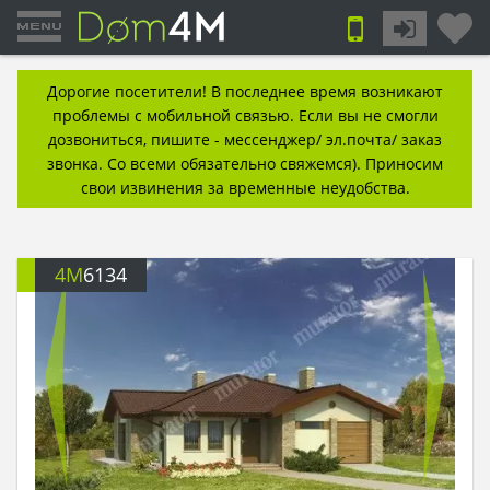
Дорогие посетители! В последнее время возникают
проблемы с мобильной связью. Если вы не смогли
дозвониться, пишите - мессенджер/ эл.почта/ заказ
звонка. Со всеми обязательно свяжемся). Приносим
свои извинения за временные неудобства.
4M
6134