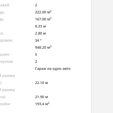
тажей:
2
2
дь:
222.00 м
2
дь:
167.00 м
8.33 м
а:
2.80 м
кровли:
34 °
3
948.20 м
пален:
5
нузлов:
2
Гараж на одно авто
 размер
):
22.10 м
 размер
а):
21.90 м
2
ройки:
193.4 м