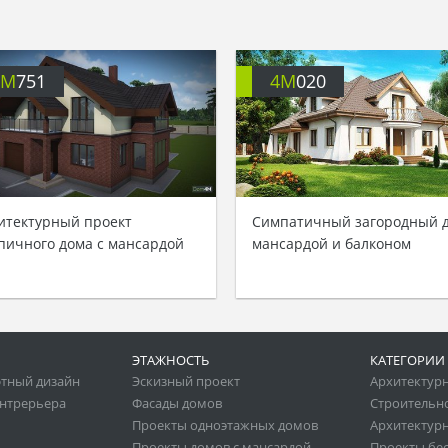
4M
751
4M
020
итектурный проект
Симпатичный загородный д
пичного дома с мансардой
мансардой и балконом
ЭТАЖНОСТЬ
КАТЕГОРИИ
тный дизайн
Эскизный проект
Архитектур
нтрерьера
Фасады домов
Строительн
Проекты одноэтажных домов
Архитектурн
Проекты домов с мансардой
Проекты бе