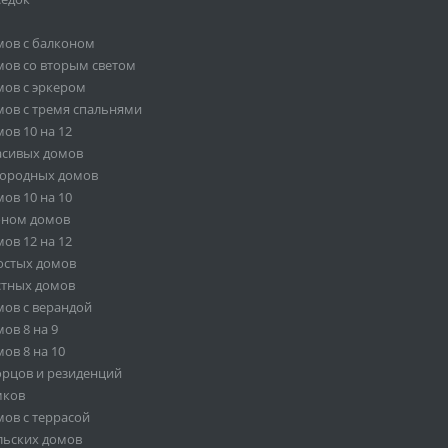
мов с балконом
ов со вторым светом
ов с эркером
ов с тремя спальнями
ов 10 на 12
асивых домов
городных домов
ов 10 на 10
оном домов
ов 12 на 12
остых домов
стных домов
ов с верандой
ов 8 на 9
ов 8 на 10
орцов и резиденций
мков
ов с террасой
льских домов