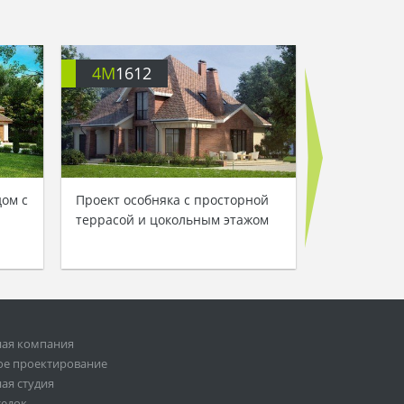
4M
1612
4M
3203
ом с
Проект особняка с просторной
Проект крас
террасой и цокольным этажом
дома с неб
ная компания
ое проектирование
ая студия
седок