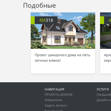
Подобные
4M
318
Проект шикарного дома на пять
Арх
личных комнат
кир
НАВИГАЦИЯ
УСЛУГИ
ПРОЕКТЫ ДОМОВ
Ландшаф
Избранное
Дизайн и
Задать вопрос
Как заказать