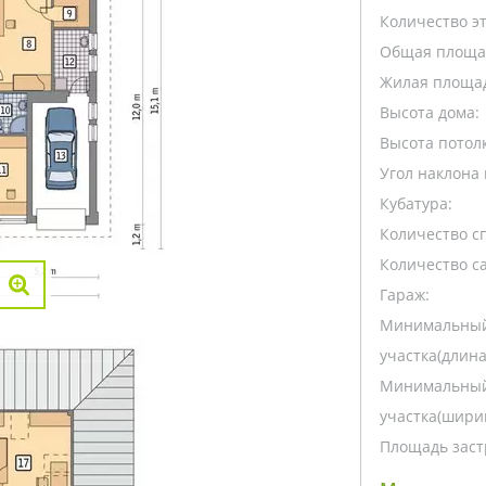
Количество э
Общая площа
Жилая площа
Высота дома:
Высота потолк
Угол наклона 
Кубатура:
Количество с
Количество са
Гараж:
Минимальный
участка(длина
Минимальный
участка(ширин
Площадь заст