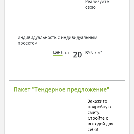
Получить профессиональную консультацию у
Реализуйте
наших специалистов, Вы можете любым
свою
способом связи: закажите обратный звонок,
по viber, e-mail, телефон -
наши контакты
.
Всегда рады Вам помочь!
индивидуальность с индивидуальным
проектом!
20
Цена
: от
BYN / м²
Пакет "Тендерное предложение"
Закажите
подробную
смету.
Стройте с
выгодой для
себя!