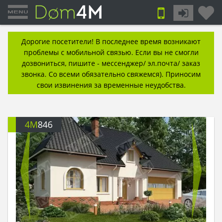
Дорогие посетители! В последнее время возникают
проблемы с мобильной связью. Если вы не смогли
дозвониться, пишите - мессенджер/ эл.почта/ заказ
звонка. Со всеми обязательно свяжемся). Приносим
свои извинения за временные неудобства.
4M
846