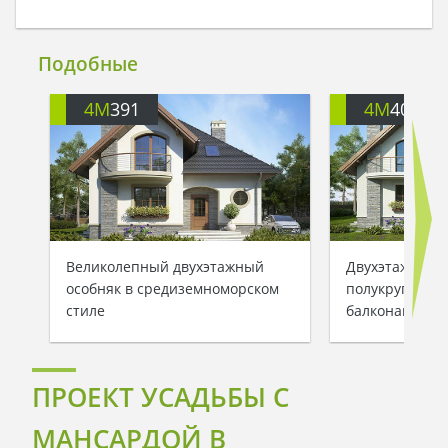
Подобные
4M
391
4M
401
Великолепный двухэтажный
Двухэтажный 
особняк в средиземноморском
полукруглыми
стиле
балконами
ПРОЕКТ УСАДЬБЫ С
МАНСАРДОЙ В