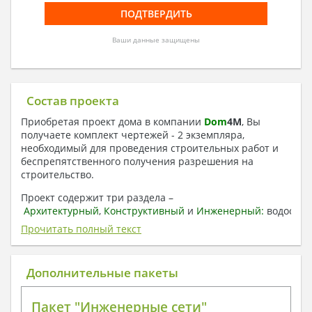
Ваши данные защищены
Состав проекта
Приобретая проект дома в компании
Dom
4
M
, Вы
получаете комплект чертежей - 2 экземпляра,
необходимый для проведения строительных работ и
беспрепятственного получения разрешения на
строительство.
Проект содержит три раздела –
Архитектурный
,
Конструктивный
и
Инженерный:
водоснаб
отопление, вентиляция, канализация,
Прочитать полный текст
электроснабжение (приобретается за дополнительную
плату) + Пояснительная записка.
Дополнительные пакеты
1. Архитектурный раздел:
Общие данные по проекту
Пакет "Инженерные сети"
План координационных осей