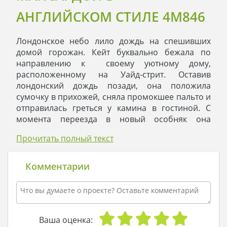
АНГЛИЙСКОМ СТИЛЕ 4M846
Лондонское небо лило дождь на спешивших
домой горожан. Кейт буквально бежала по
направлению к своему уютному дому,
расположенному на Уайд-стрит. Оставив
лондонский дождь позади, она положила
сумочку в прихожей, сняла промокшее пальто и
отправилась греться у камина в гостиной. С
момента переезда в новый особняк она
обожала возвращаться домой, чтобы окунуться
Прочитать полный текст
в атмосферу благополучия и покоя.
Кейт взялась сортировать почту, и ее внимание
привлек конверт от неизвестного адресата. Она
Комментарии
раскрыла его и принялась читать лист бумаги,
исписанный ровным почерком:
«Здравствуйте, миледи. По воле судьбы я
однажды проезжал мимо вашего дома и
посмотрел в его сторону. Увидев два этажа
Ваша оценка: