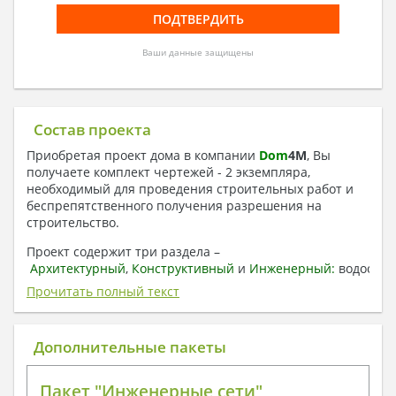
Ваши данные защищены
Состав проекта
Приобретая проект дома в компании
Dom
4
M
, Вы
получаете комплект чертежей - 2 экземпляра,
необходимый для проведения строительных работ и
беспрепятственного получения разрешения на
строительство.
Проект содержит три раздела –
Архитектурный
,
Конструктивный
и
Инженерный:
водоснаб
отопление, вентиляция, канализация,
Прочитать полный текст
электроснабжение (приобретается за дополнительную
плату) + Пояснительная записка.
Дополнительные пакеты
1. Архитектурный раздел:
Общие данные по проекту
Пакет "Инженерные сети"
План координационных осей