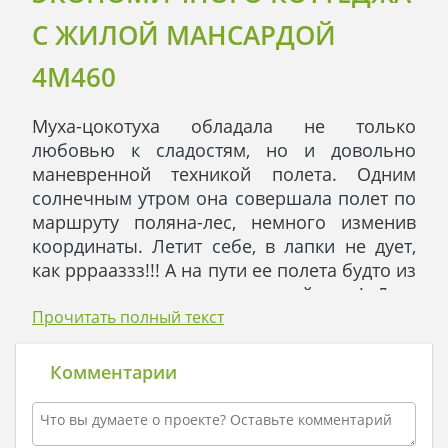
С ЖИЛОЙ МАНСАРДОЙ
4M460
Муха-цокотуха обладала не только
любовью к сладостям, но и довольно
маневренной техникой полета. Одним
солнечным утром она совершала полет по
маршруту поляна-лес, немного изменив
координаты. Летит себе, в лапки не дует,
как рррааззз!!! А на пути ее полета будто из
земли вырастает двухэтажный дом! Дом,
конечно, с виду оказался красивым и
Прочитать полный текст
стильным, да только напугал он Муху
неслабо.
Комментарии
Ей пришлось навигироваться в условиях
изменения маршрута: Муха виртуозно
выполнила аварийную посадку на балконе