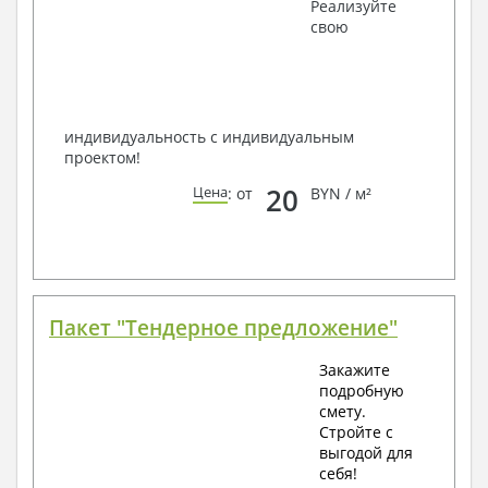
Получить профессиональную консультацию у
Реализуйте
наших специалистов, Вы можете любым
свою
способом связи: закажите обратный звонок,
по viber, e-mail, телефон -
наши контакты
.
Всегда рады Вам помочь!
индивидуальность с индивидуальным
проектом!
20
Цена
: от
BYN / м²
Пакет "Тендерное предложение"
Закажите
подробную
смету.
Стройте с
выгодой для
себя!