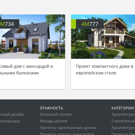
4M
734
4M
777
сивый дом с мансардой и
Проект компактного дома в
льными балконами
европейском стиле
ЭТАЖНОСТЬ
КАТЕГОРИИ
тный дизайн
Эскизный проект
Архитектур
нтрерьера
Фасады домов
Строительн
Проекты одноэтажных домов
Архитектурн
Проекты домов с мансардой
Проекты бе