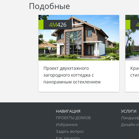
Подобные
4M
426
Проект двухэтажного
Кра
загородного коттеджа с
сти
панорамным остеклением
НАВИГАЦИЯ
УСЛУГИ
ПРОЕКТЫ ДОМОВ
Ландшаф
Избранное
Дизайн и
Задать вопрос
Как заказать