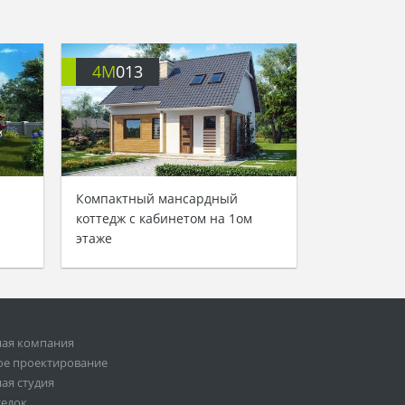
4M
013
Компактный мансардный
коттедж с кабинетом на 1ом
этаже
ная компания
ое проектирование
ая студия
седок