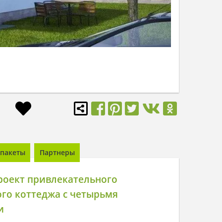
пакеты
Партнеры
роект привлекательного
го коттеджа с четырьмя
и