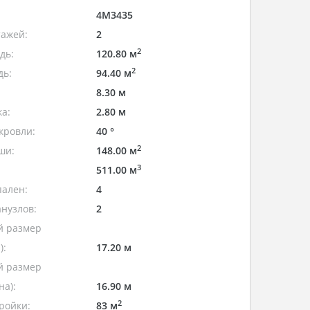
4M3435
тажей:
2
2
дь:
120.80 м
2
дь:
94.40 м
8.30 м
а:
2.80 м
кровли:
40 °
2
ши:
148.00 м
3
511.00 м
пален:
4
нузлов:
2
 размер
):
17.20 м
 размер
а):
16.90 м
2
ройки:
83 м