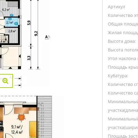
Артикул
Количество э
Общая площа
Жилая площа
Высота дома:
Высота потолк
Угол наклона 
Площадь кры
Кубатура:
Количество с
Количество са
Минимальный
участка(длина
Минимальный
участка(ширин
Площадь заст