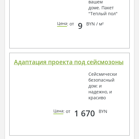
вашем
доме. Пакет
"Теплый пол"
9
Цена
: от
BYN / м²
Адаптация проекта под сейсмозоны
Сейсмически
безопасный
дом: и
надежно, и
красиво
1 670
Цена
: от
BYN