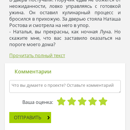
неожиданности, ловко управляясь с готовкой
ужина. Он оставил кулинарный процесс и
бросился в прихожую. За дверью стояла Наташа
Ростова и смотрела на него в упор.
- Наталья, вы прекрасны, как ночная Луна. Но
скажите мне, что вас заставило оказаться на
пороге моего дома?
- Поручик, не ехидничайте, - ответила Наталья, -
Прочитать полный текст
я проезжала мимо и решила заглянуть к вам в
гости – в окнах горел свет, несмотря на поздний
час.
Комментарии
- Но я бы мог оказаться не один, - сказал
Ржевский.
- Могли бы, но не оказались.
- Тогда проходите, и наградой за вашу смелость
станет ужин.
Ваша оценка:
- Не верю своим ушам: вы готовите сами?
- А почему бы и нет? Я недавно сюда переехал,
ОТПРАВИТЬ
кухня у меня новая, все блестит, она создана для
того, чтобы долгими вечерами готовить