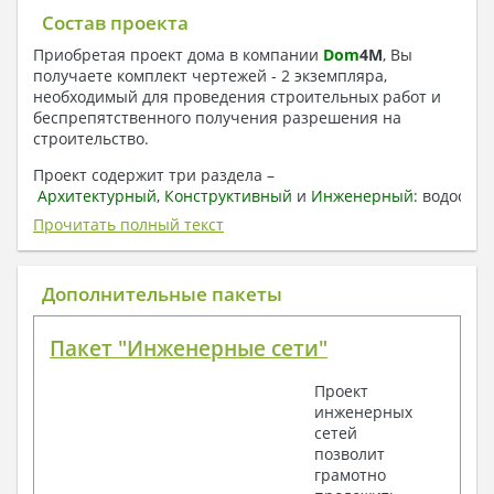
Состав проекта
Приобретая проект дома в компании
Dom
4
M
, Вы
получаете комплект чертежей - 2 экземпляра,
необходимый для проведения строительных работ и
беспрепятственного получения разрешения на
строительство.
Проект содержит три раздела –
Архитектурный
,
Конструктивный
и
Инженерный:
водоснаб
отопление, вентиляция, канализация,
Прочитать полный текст
электроснабжение (приобретается за дополнительную
плату) + Пояснительная записка.
Дополнительные пакеты
1. Архитектурный раздел:
Общие данные по проекту
Пакет "Инженерные сети"
План координационных осей
Поэтажные кладочные планы
Проект
Поэтажные маркировочные планы с
инженерных
экспликацией помещений
сетей
План кровли
позволит
Разрезы и состав конструкций
грамотно
Фасады с ведомостью внешних отделок