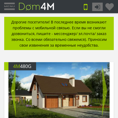
Дорогие посетители! В последнее время возникают
проблемы с мобильной связью. Если вы не смогли
дозвониться, пишите - мессенджер/ эл.почта/ заказ
звонка. Со всеми обязательно свяжемся). Приносим
свои извинения за временные неудобства.
4M
480G