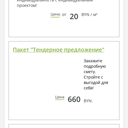
проектом!
20
Цена
: от
BYN / м²
Пакет "Тендерное предложение"
Закажите
подробную
смету.
Стройте с
выгодой для
себя!
660
Цена
BYN.