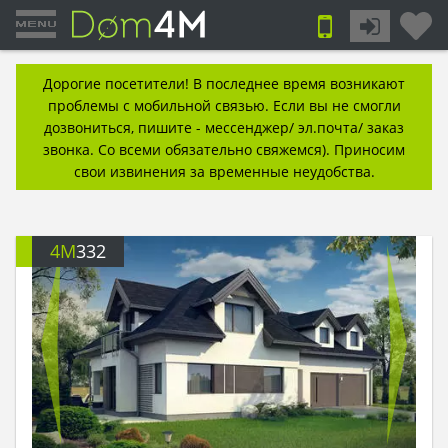
Дорогие посетители! В последнее время возникают
проблемы с мобильной связью. Если вы не смогли
дозвониться, пишите - мессенджер/ эл.почта/ заказ
звонка. Со всеми обязательно свяжемся). Приносим
свои извинения за временные неудобства.
4M
332