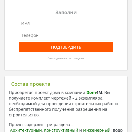
Заполни
Ваши данные защищены
Состав проекта
Приобретая проект дома в компании
Dom
4
M
, Вы
получаете комплект чертежей - 2 экземпляра,
необходимый для проведения строительных работ и
беспрепятственного получения разрешения на
строительство.
Проект содержит три раздела –
Архитектурный
,
Конструктивный
и
Инженерный:
водоснаб