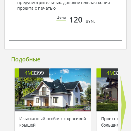
предусмотрительных: дополнительная копия
проекта с печатью
120
Цена
BYN.
Подобные
4M
3399
4M
326
Изысканный особняк с красивой
Проект коттед
крышей
большим балк