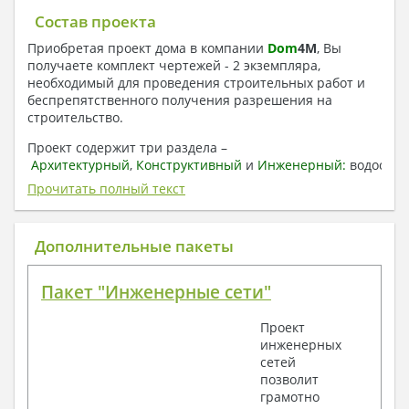
Состав проекта
Приобретая проект дома в компании
Dom
4
M
, Вы
получаете комплект чертежей - 2 экземпляра,
необходимый для проведения строительных работ и
беспрепятственного получения разрешения на
строительство.
Проект содержит три раздела –
Архитектурный
,
Конструктивный
и
Инженерный:
водоснаб
отопление, вентиляция, канализация,
Прочитать полный текст
электроснабжение (приобретается за дополнительную
плату) + Пояснительная записка.
Дополнительные пакеты
1. Архитектурный раздел:
Общие данные по проекту
Пакет "Инженерные сети"
План координационных осей
Поэтажные кладочные планы
Проект
Поэтажные маркировочные планы с
инженерных
экспликацией помещений
сетей
План кровли
позволит
Разрезы и состав конструкций
грамотно
Фасады с ведомостью внешних отделок