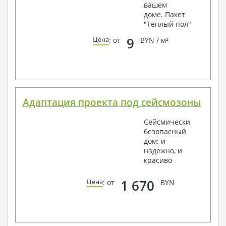
вашем
доме. Пакет
"Теплый пол"
9
Цена
: от
BYN / м²
Адаптация проекта под сейсмозоны
Сейсмически
безопасный
дом: и
надежно, и
красиво
1 670
Цена
: от
BYN