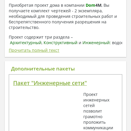
Приобретая проект дома в компании
Dom
4
M
, Вы
получаете комплект чертежей - 2 экземпляра,
необходимый для проведения строительных работ и
беспрепятственного получения разрешения на
строительство.
Проект содержит три раздела –
Архитектурный
,
Конструктивный
и
Инженерный:
водоснаб
отопление, вентиляция, канализация,
Прочитать полный текст
электроснабжение (приобретается за дополнительную
плату) + Пояснительная записка.
Дополнительные пакеты
1. Архитектурный раздел:
Общие данные по проекту
Пакет "Инженерные сети"
План координационных осей
Поэтажные кладочные планы
Проект
Поэтажные маркировочные планы с
инженерных
экспликацией помещений
сетей
План кровли
позволит
Разрезы и состав конструкций
грамотно
Фасады с ведомостью внешних отделок
проложить
Элементы проемов – спецификация
коммуникации
Ведомость перемычек – сечения и