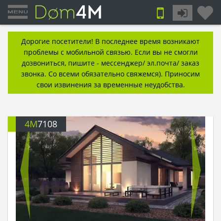
Дорогие посетители! В последнее время возникают
проблемы с мобильной связью. Если вы не смогли
дозвониться, пишите - мессенджер/ эл.почта/ заказ
звонка. Со всеми обязательно свяжемся). Приносим
свои извинения за временные неудобства.
4M
7108