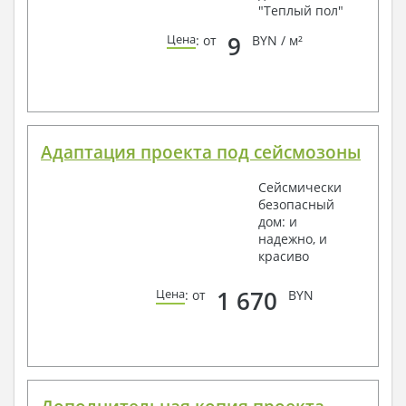
"Теплый пол"
9
Цена
: от
BYN / м²
Адаптация проекта под сейсмозоны
Сейсмически
безопасный
дом: и
надежно, и
красиво
1 670
Цена
: от
BYN