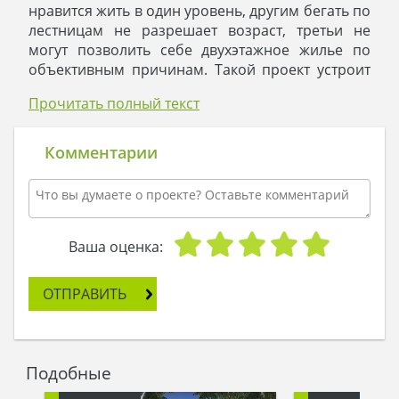
нравится жить в один уровень, другим бегать по
лестницам не разрешает возраст, третьи не
могут позволить себе двухэтажное жилье по
объективным причинам. Такой проект устроит
многих. Особенности архитектуры заключаются
Прочитать полный текст
в следующих чертах:
Коробка представляет собой конструкцию
из элементов прямоугольной формы.
Комментарии
Крыша сложная, металлочерепичная.
Окна практически отсутствуют, их заменили
стеклянные панорамные двери.
Стены коттеджа отделаны фасадными
панелями разного колера.
Ваша оценка:
Цоколь отсутствует, по двум сторонам дома
проходит высокая терраса.
ОТПРАВИТЬ
Цветовое решение основано на контрасте
белых стен и черной кровли, акцент сделан на
коричневых и серых тонах, присущих фасадным
панелям, оконным и дверным конструкциям.
Подобные
Перед жильцами предстает надежный и уютный