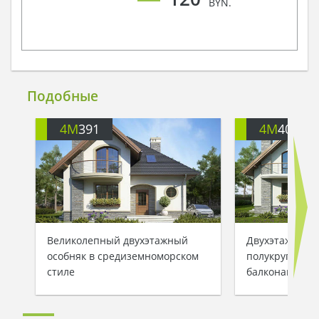
BYN.
Подобные
4M
391
4M
401
Великолепный двухэтажный
Двухэтажный 
особняк в средиземноморском
полукруглыми
стиле
балконами