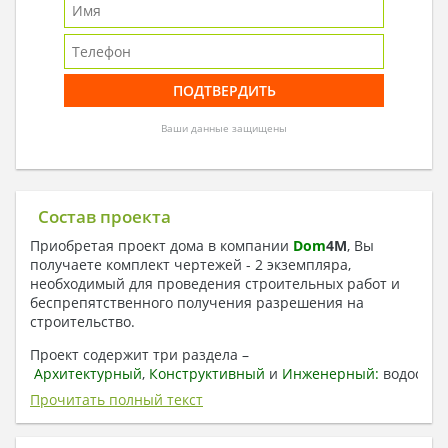
Ваши данные защищены
Состав проекта
Приобретая проект дома в компании
Dom
4
M
, Вы
получаете комплект чертежей - 2 экземпляра,
необходимый для проведения строительных работ и
беспрепятственного получения разрешения на
строительство.
Проект содержит три раздела –
Архитектурный
,
Конструктивный
и
Инженерный:
водоснаб
отопление, вентиляция, канализация,
Прочитать полный текст
электроснабжение (приобретается за дополнительную
плату) + Пояснительная записка.