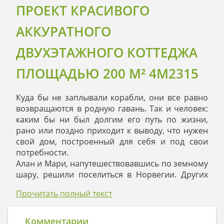
ПРОЕКТ КРАСИВОГО
АККУРАТНОГО
ДВУХЭТАЖНОГО КОТТЕДЖА
ПЛОЩАДЬЮ 200 M² 4M2315
Куда бы не заплывали корабли, они все равно
возвращаются в родную гавань. Так и человек:
каким бы ни был долгим его путь по жизни,
рано или поздно приходит к выводу, что нужен
свой дом, построенный для себя и под свои
потребности.
Алан и Мари, напутешествовавшись по земному
шару, решили поселиться в Норвегии. Других
суровый климат северной страны отталкивает, а
Прочитать полный текст
молодой семье он пришелся по душе. У них
появился двухэтажный особняк, исполнивший
давние мечты. Наконец-то Мари перестала
Комментарии