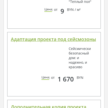
"Теплый пол"
9
Цена
: от
BYN / м²
Адаптация проекта под сейсмозоны
Сейсмически
безопасный
дом: и
надежно, и
красиво
1 670
Цена
: от
BYN
Дополнительная копия проекта