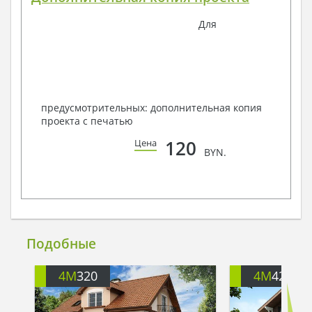
Для
предусмотрительных: дополнительная копия
проекта с печатью
120
Цена
BYN.
Подобные
4M
320
4M
426