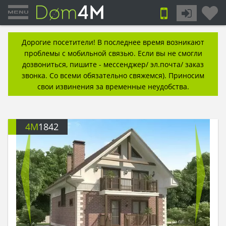
Дорогие посетители! В последнее время возникают
проблемы с мобильной связью. Если вы не смогли
дозвониться, пишите - мессенджер/ эл.почта/ заказ
звонка. Со всеми обязательно свяжемся). Приносим
свои извинения за временные неудобства.
4M
1842