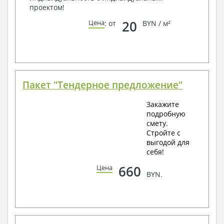
проектом!
20
Цена
: от
BYN / м²
Пакет "Тендерное предложение"
Закажите
подробную
смету.
Стройте с
выгодой для
себя!
660
Цена
BYN.