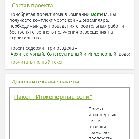
Состав проекта
Приобретая проект дома в компании
Dom
4
M
, Вы
получаете комплект чертежей - 2 экземпляра,
необходимый для проведения строительных работ и
беспрепятственного получения разрешения на
строительство.
Проект содержит три раздела –
Архитектурный
,
Конструктивный
и
Инженерный:
водоснаб
отопление, вентиляция, канализация,
Прочитать полный текст
электроснабжение (приобретается за дополнительную
плату) + Пояснительная записка.
Дополнительные пакеты
1. Архитектурный раздел:
Общие данные по проекту
Пакет "Инженерные сети"
План координационных осей
Поэтажные кладочные планы
Проект
Поэтажные маркировочные планы с
инженерных
экспликацией помещений
сетей
План кровли
позволит
Разрезы и состав конструкций
грамотно
Фасады с ведомостью внешних отделок
проложить