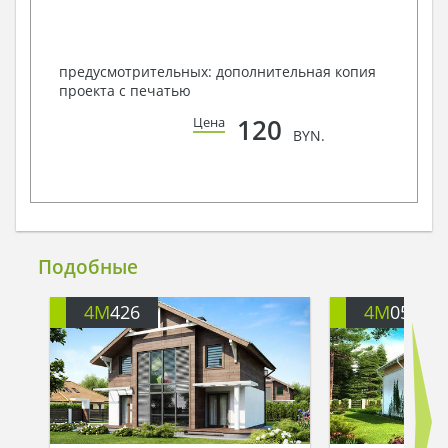
предусмотрительных: дополнительная копия
проекта с печатью
120
Цена
BYN.
Подобные
4M
426
4M
051