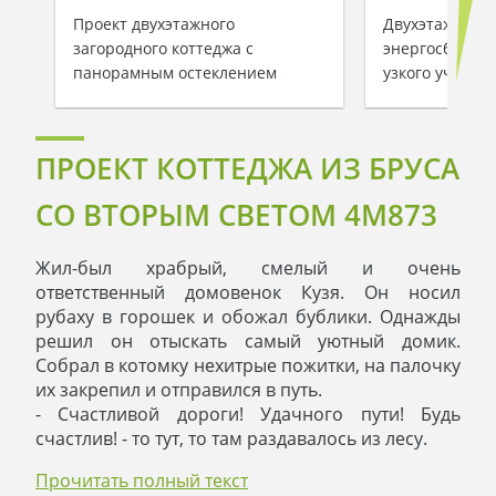
Проект двухэтажного
Двухэтажный
загородного коттеджа с
энергосберег
панорамным остеклением
узкого участка
ПРОЕКТ КОТТЕДЖА ИЗ БРУСА
СО ВТОРЫМ СВЕТОМ 4M873
Жил-был храбрый, смелый и очень
ответственный домовенок Кузя. Он носил
рубаху в горошек и обожал бублики. Однажды
решил он отыскать самый уютный домик.
Собрал в котомку нехитрые пожитки, на палочку
их закрепил и отправился в путь.
- Счастливой дороги! Удачного пути! Будь
счастлив! - то тут, то там раздавалось из лесу.
Домовенка в лесу знали и уважали, да только
Прочитать полный текст
подсказать ему, где ж домик его мечты