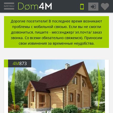
Дорогие посетители! В последнее время возникают
проблемы с мобильной связью. Если вы не смогли
дозвониться, пишите - мессенджер/ эл.почта/ заказ
звонка. Со всеми обязательно свяжемся). Приносим
свои извинения за временные неудобства.
4M
873