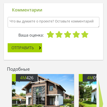
находится, не могли: не знали. Кузя шел днем и
ночью, не останавливаясь. На утро третьего дня
Комментарии
он остановился у водного ключа, поднес руки к
холодной водице, чтобы умыться, а вода его
спросила:
- Уж не ты ли тот храбрый домовенок, который
на поиски домика отправился?
Ваша оценка:
- Я, - ответил Кузя.
- Тогда тебе путь держать прямо, никуда не
ОТПРАВИТЬ
сворачивая. Ты выйдешь в поле и увидишь
следы радуги, по ним ступай, и найдешь свою
мечту.
- Спасибо тебе огромное, водица, -
Подобные
поблагодарил Кузя и продолжил свой путь.
Шел он прямо, шаг за шагом сокращая
4M
426
4M
051
расстояние до домика. И вот он увидел за
деревьями черепичную крышу, а после
показался сам дом. Деревянный, обжитый,
добротно сделанный.
- Вот это да! - прошептал Кузя. – О чем я в жизни