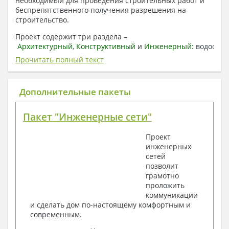
необходимый для проведения строительных работ и
беспрепятственного получения разрешения на
строительство.
Проект содержит три раздела –
Архитектурный
,
Конструктивный
и
Инженерный:
водоснаб
отопление, вентиляция, канализация,
Прочитать полный текст
электроснабжение (приобретается за дополнительную
плату) + Пояснительная записка.
Дополнительные пакеты
1. Архитектурный раздел:
Общие данные по проекту
Пакет "Инженерные сети"
План координационных осей
Поэтажные кладочные планы
Проект
Поэтажные маркировочные планы с
инженерных
экспликацией помещений
сетей
План кровли
позволит
Разрезы и состав конструкций
грамотно
Фасады с ведомостью внешних отделок
проложить
Элементы проемов – спецификация
коммуникации
Ведомость перемычек – сечения и
и сделать дом по-настоящему комфортным и
спецификация
современным.
Экспликация полов
Объемы основных строительных материалов