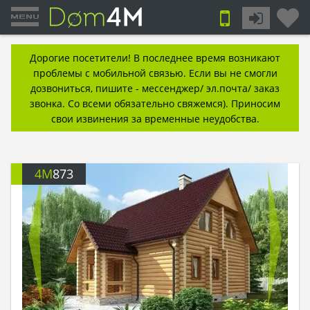
Дорогие посетители! В последнее время возникают
проблемы с мобильной связью. Если вы не смогли
дозвониться, пишите - мессенджер/ эл.почта/ заказ
звонка. Со всеми обязательно свяжемся). Приносим
свои извинения за временные неудобства.
4M
873