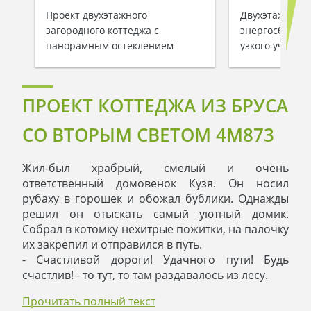
Проект двухэтажного
Двухэтажный
загородного коттеджа с
энергосберег
панорамным остеклением
узкого участка
ПРОЕКТ КОТТЕДЖА ИЗ БРУСА
СО ВТОРЫМ СВЕТОМ 4M873
Жил-был храбрый, смелый и очень
ответственный домовенок Кузя. Он носил
рубаху в горошек и обожал бублики. Однажды
решил он отыскать самый уютный домик.
Собрал в котомку нехитрые пожитки, на палочку
их закрепил и отправился в путь.
- Счастливой дороги! Удачного пути! Будь
счастлив! - то тут, то там раздавалось из лесу.
Домовенка в лесу знали и уважали, да только
Прочитать полный текст
подсказать ему, где ж домик его мечты