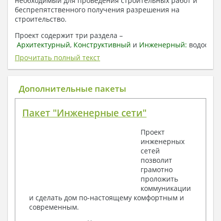
необходимый для проведения строительных работ и
беспрепятственного получения разрешения на
строительство.
Проект содержит три раздела –
Архитектурный
,
Конструктивный
и
Инженерный:
водоснаб
отопление, вентиляция, канализация,
Прочитать полный текст
электроснабжение (приобретается за дополнительную
плату) + Пояснительная записка.
Дополнительные пакеты
1. Архитектурный раздел:
Общие данные по проекту
Пакет "Инженерные сети"
План координационных осей
Поэтажные кладочные планы
Проект
Поэтажные маркировочные планы с
инженерных
экспликацией помещений
сетей
План кровли
позволит
Разрезы и состав конструкций
грамотно
Фасады с ведомостью внешних отделок
проложить
Элементы проемов – спецификация
коммуникации
Ведомость перемычек – сечения и
и сделать дом по-настоящему комфортным и
спецификация
современным.
Экспликация полов
Объемы основных строительных материалов