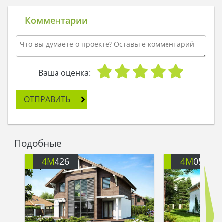
находится, не могли: не знали. Кузя шел днем и
ночью, не останавливаясь. На утро третьего дня
Комментарии
он остановился у водного ключа, поднес руки к
холодной водице, чтобы умыться, а вода его
спросила:
- Уж не ты ли тот храбрый домовенок, который
на поиски домика отправился?
Ваша оценка:
- Я, - ответил Кузя.
- Тогда тебе путь держать прямо, никуда не
ОТПРАВИТЬ
сворачивая. Ты выйдешь в поле и увидишь
следы радуги, по ним ступай, и найдешь свою
мечту.
- Спасибо тебе огромное, водица, -
Подобные
поблагодарил Кузя и продолжил свой путь.
Шел он прямо, шаг за шагом сокращая
4M
426
4M
051
расстояние до домика. И вот он увидел за
деревьями черепичную крышу, а после
показался сам дом. Деревянный, обжитый,
добротно сделанный.
- Вот это да! - прошептал Кузя. – О чем я в жизни