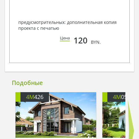
предусмотрительных: дополнительная копия
проекта с печатью
120
Цена
BYN.
Подобные
4M
426
4M
051