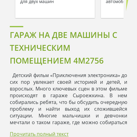
для двух машин
автомобилей
ГАРАЖ НА ДВЕ МАШИНЫ С
ТЕХНИЧЕСКИМ
ПОМЕЩЕНИЕМ 4M2756
Детский фильм «Приключения электроника» до
сих пор увлекает своей историей и детей, и
взрослых. Много ключевых сцен в этом фильме
происходят в гараже Сыроежкина. В нем
собирались ребята, что бы обсудить очередную
проблему и найти выход их сложившейся
ситуации. Многие мальчишки и девчонки
мечтали о таком гараже, где можно собираться
с друзьями.
Прочитать полный текст
Главные герои пришли бы в восторг, если бы у