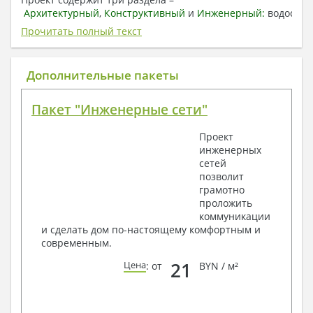
Архитектурный
,
Конструктивный
и
Инженерный:
водоснаб
отопление, вентиляция, канализация,
Прочитать полный текст
электроснабжение (приобретается за дополнительную
плату) + Пояснительная записка.
Дополнительные пакеты
1. Архитектурный раздел:
Общие данные по проекту
Пакет "Инженерные сети"
План координационных осей
Поэтажные кладочные планы
Проект
Поэтажные маркировочные планы с
инженерных
экспликацией помещений
сетей
План кровли
позволит
Разрезы и состав конструкций
грамотно
Фасады с ведомостью внешних отделок
проложить
Элементы проемов – спецификация
коммуникации
Ведомость перемычек – сечения и
и сделать дом по-настоящему комфортным и
спецификация
современным.
Экспликация полов
Объемы основных строительных материалов
21
Цена
: от
BYN / м²
Архитектурные узлы в конструкциях
2. Конструктивный раздел:
Общие данные по проекту