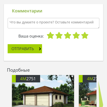
них был такой гараж, как 4M2756. Это
капитальное строение способное поместить два
Комментарии
легковых автомобиля, еще и место для полок
останется. В нем машины будут защищены от
выгорания на солнце и от перемерзания на
морозе. Кроме основного помещения есть еще
и боковая комната. Это идеальное место для
Ваша оценка:
хранения спортивного и туристического
инвентаря: палатки, мангал, лыжи, надувная
ОТПРАВИТЬ
лодка, гамак и спальные мешки.. В общем, все
что угодно. Тут даже лодка небольшая
поместится, если ее боком подвесить на стену.
Полки и стеллажи в таком гараже точно гулять
Подобные
не будут.
4M
2751
4M
2770