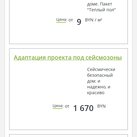
доме. Пакет
"Теплый пол"
9
Цена
: от
BYN / м²
Адаптация проекта под сейсмозоны
Сейсмически
безопасный
дом: и
надежно, и
красиво
1 670
Цена
: от
BYN