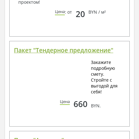
проектом!
20
Цена
: от
BYN / м²
Пакет "Тендерное предложение"
Закажите
подробную
смету.
Стройте с
выгодой для
себя!
660
Цена
BYN.