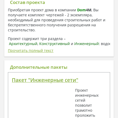
Состав проекта
Приобретая проект дома в компании
Dom
4
M
, Вы
получаете комплект чертежей - 2 экземпляра,
необходимый для проведения строительных работ и
беспрепятственного получения разрешения на
строительство.
Проект содержит три раздела –
Архитектурный
,
Конструктивный
и
Инженерный:
водоснаб
отопление, вентиляция, канализация,
Прочитать полный текст
электроснабжение (приобретается за дополнительную
плату) + Пояснительная записка.
Дополнительные пакеты
1. Архитектурный раздел:
Общие данные по проекту
Пакет "Инженерные сети"
План координационных осей
Поэтажные кладочные планы
Проект
Поэтажные маркировочные планы с
инженерных
экспликацией помещений
сетей
План кровли
позволит
Разрезы и состав конструкций
грамотно
Фасады с ведомостью внешних отделок
проложить
Элементы проемов – спецификация