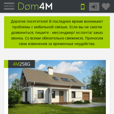
Дорогие посетители! В последнее время возникают
проблемы с мобильной связью. Если вы не смогли
дозвониться, пишите - мессенджер/ эл.почта/ заказ
звонка. Со всеми обязательно свяжемся). Приносим
свои извинения за временные неудобства.
4M
258G