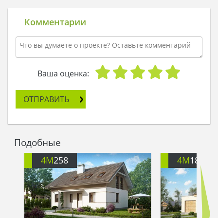
вдалеке красивый дом. Чтобы рассмотреть его
получше, Мамай достал свою верную спутницу –
Комментарии
подзорную трубу, и внимательно посмотрел
через нее на дом.
Строение оказалось двухэтажным,
респектабельным и вызвало немалый интерес
моряка, который львиную долю своей жизни
Ваша оценка:
проводил на корабле дальнего плавания. И в
момент его раздумий о прекрасном под
ОТПРАВИТЬ
деревом послышался затейливый голос:
- Мамай, домик нравится?
- Ага, - ответил он, не отрывая глаз от трубы.
- А внутри побывать хочешь?
Подобные
- Ага.
- Тогда приходи в гости!
4M
258
4M
188G
И на этой ноте он наконец-то посмотрел вниз,
увидев симпатичную курносую девчонку.
- Да живу я в том домике, - ответила она и
убежала.
Мамай наконец-то понял, что случилось: он