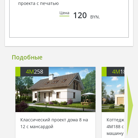
проекта с печатью
120
Цена
BYN.
Подобные
4M
258
4M
188G
Классический проект дома 8 на
Коттедж с ман
12 с мансардой
4M188 с гараж
машину