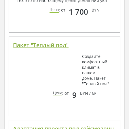
тех, кто по-настоящему ценит домашний уют
1 700
Цена
: от
BYN
Пакет "Теплый пол"
Создайте
комфортный
климат в
вашем
доме. Пакет
"Теплый пол"
9
Цена
: от
BYN / м²
Адаптация проекта под сейсмозоны