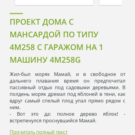
ПРОЕКТ ДОМА С
МАНСАРДОЙ ПО ТИПУ
4M258 С ГАРАЖОМ НА 1
МАШИНУ 4M258G
Жил-был моряк Мамай, и в свободное от
дальнего плавания время он предпочитал
пассивный отдых под садовыми деревьями. В
полдень моряк дремал под яблоней в тени, как
вдруг самый спелый плод упал прямо рядом с
ним.
- Вот это да: полное дерево яблок! -
встрепенулся проснувшийся Мамай.
Он залез на самую верхушку, нарвал яблок для
Прочитать полный текст
варенья, и уже собирался слазить, но увидел