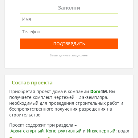
Заполни
Ваши данные защищены
Состав проекта
Приобретая проект дома в компании
Dom
4
M
, Вы
получаете комплект чертежей - 2 экземпляра,
необходимый для проведения строительных работ и
беспрепятственного получения разрешения на
строительство.
Проект содержит три раздела –
Архитектурный
,
Конструктивный
и
Инженерный:
водоснаб
отопление, вентиляция, канализация,