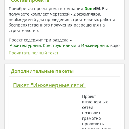
Приобретая проект дома в компании
Dom
4
M
, Вы
получаете комплект чертежей - 2 экземпляра,
необходимый для проведения строительных работ и
беспрепятственного получения разрешения на
строительство.
Проект содержит три раздела –
Архитектурный
,
Конструктивный
и
Инженерный:
водоснаб
отопление, вентиляция, канализация,
Прочитать полный текст
электроснабжение (приобретается за дополнительную
плату) + Пояснительная записка.
Дополнительные пакеты
1. Архитектурный раздел:
Общие данные по проекту
Пакет "Инженерные сети"
План координационных осей
Поэтажные кладочные планы
Проект
Поэтажные маркировочные планы с
инженерных
экспликацией помещений
сетей
План кровли
позволит
Разрезы и состав конструкций
грамотно
Фасады с ведомостью внешних отделок
проложить
Элементы проемов – спецификация