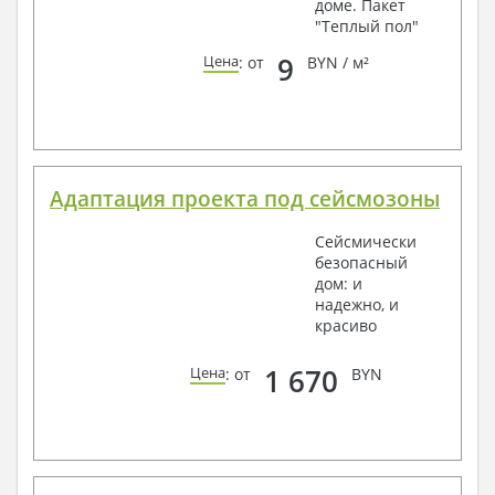
доме. Пакет
"Теплый пол"
9
Цена
: от
BYN / м²
Адаптация проекта под сейсмозоны
Сейсмически
безопасный
дом: и
надежно, и
красиво
1 670
Цена
: от
BYN