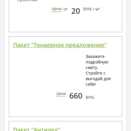
20
Цена
: от
BYN / м²
Пакет "Тендерное предложение"
Закажите
подробную
смету.
Стройте с
выгодой для
себя!
660
Цена
BYN.
Пакет "Антилед"