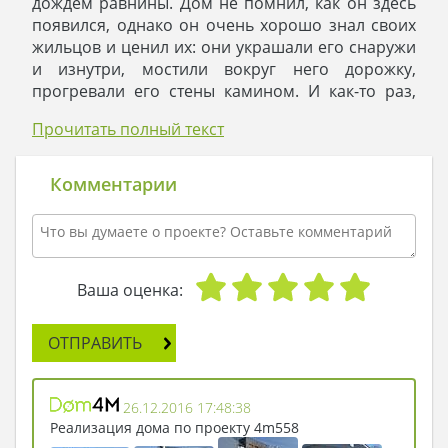
дождем равнины. Дом не помнил, как он здесь
появился, однако он очень хорошо знал своих
жильцов и ценил их: они украшали его снаружи
и изнутри, мостили вокруг него дорожку,
прогревали его стены камином. И как-то раз,
пролетающий мимо Шумный Ветер, спросил у
Прочитать полный текст
Дома:
- А ты хотел бы полететь со мной туда, выше
облаков, чтобы дотронуться крышей до звезд?
Комментарии
- Я понимаю тебя, Ветер, - отвечал Дом, - но мое
место здесь, на горе. Я ведь возник ради того,
чтобы оберегать своих жильцов от непогоды и
дарить им кров каждый день. Мое место здесь,
на горе.
Ваша оценка:
- Дом, но это же настоящая свобода – летать
туда, куда ты хочешь! - уговаривал Ветер.
ОТПРАВИТЬ
- Свобода – это радость дарить то, что у тебя
есть, - сказал Дом. – Я дарю людям тепло камина,
потрясающие воображение виды из моих окон,
26.12.2016 17:48:38
своими прогретыми стенами я защищаю людей
Реализация дома по проекту 4m558
от мороза зимой и несу прохладу летом. Что