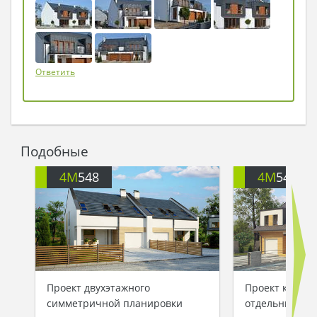
может быть лучше на свете?
Ветер удивленно покружился над статным
домом, теребя флигель на трубе. Он повернул
указатель на Запад, и улетел тревожить своей
Ответить
силой иные края, а Дом остался на горе,
вызывая бессловесную благодарность своих
обитателей за уют…
Подобные
4M
548
4M
544
Проект двухэтажного
Проект коттед
симметричной планировки
отдельными в