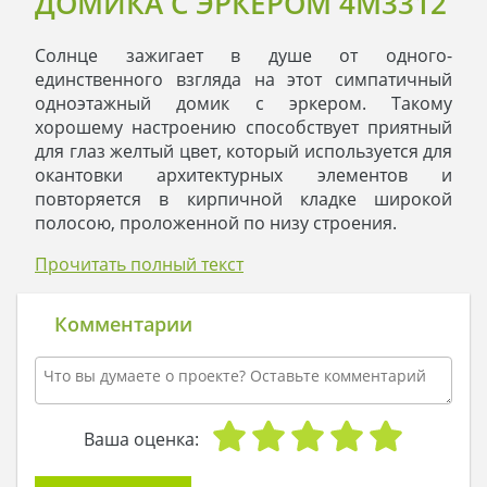
ДОМИКА С ЭРКЕРОМ 4M3312
Солнце зажигает в душе от одного-
единственного взгляда на этот симпатичный
одноэтажный домик с эркером. Такому
хорошему настроению способствует приятный
для глаз желтый цвет, который используется для
окантовки архитектурных элементов и
повторяется в кирпичной кладке широкой
полосою, проложенной по низу строения.
Использованные для украшения колонны
Прочитать полный текст
зданию придают солидный вид и сходство с
помещичьими поместьями, хорошо знакомым
по интересным картинкам из книг. Всю это
Комментарии
красоту одевает сверху коричневая сотканная
из черепиц крыша, которая только
подчеркивает солнечную направленность
жилья.
В отличие от помечающей усадьбы при
Ваша оценка:
планировании внутреннего пространства
приняты меры по созданию уюта и