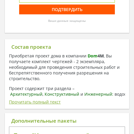
Ваши данные защищены
Состав проекта
Приобретая проект дома в компании
Dom
4
M
, Вы
получаете комплект чертежей - 2 экземпляра,
необходимый для проведения строительных работ и
беспрепятственного получения разрешения на
строительство.
Проект содержит три раздела –
Архитектурный
,
Конструктивный
и
Инженерный:
водоснаб
отопление, вентиляция, канализация,
Прочитать полный текст
электроснабжение (приобретается за дополнительную
плату) + Пояснительная записка.
Дополнительные пакеты
1. Архитектурный раздел:
Общие данные по проекту