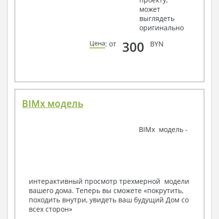
может
Ведомости расхода стали и бетона
выглядеть
3. Инженерный раздел (приобретается по желанию
оригинально
за дополнительную плату):
300
Цена
: от
BYN
Водоснабжение и канализация
Условные обозначения с общими данными
Поэтажная система водоснабжения и
канализации
Аксонометрическая схема водоснабжения и
канализации
BIMx модель
Узлы и спецификация материалов
Отопление, вентиляция
BIMx модель -
Условные обозначения с общими данными
Система вентиляции
Система отопления
Аксонометрическая схема системы отопления
Тепловая схема
интерактивный просмотр трехмерной модели
Спецификация материалов
вашего дома. Теперь вы сможете «покрутить,
Электротехнические решения:
походить внутри, увидеть ваш будущий Дом со
всех сторон»
Условные обозначения и общие данные