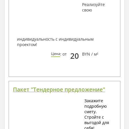
Получить профессиональную консультацию у
Реализуйте
наших специалистов, Вы можете любым
свою
способом связи: закажите обратный звонок,
по viber, e-mail, телефон -
наши контакты
.
Всегда рады Вам помочь!
индивидуальность с индивидуальным
проектом!
20
Цена
: от
BYN / м²
Пакет "Тендерное предложение"
Закажите
подробную
смету.
Стройте с
выгодой для
себя!