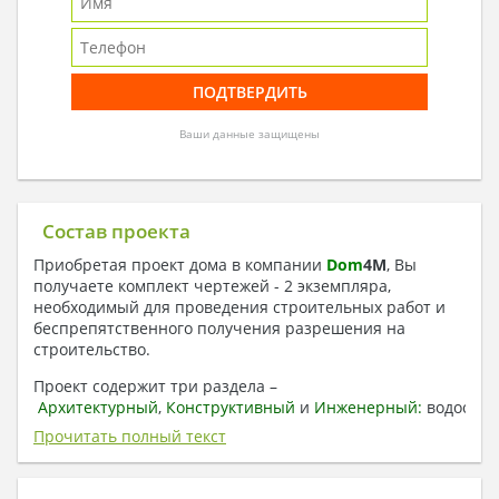
Ваши данные защищены
Состав проекта
Приобретая проект дома в компании
Dom
4
M
, Вы
получаете комплект чертежей - 2 экземпляра,
необходимый для проведения строительных работ и
беспрепятственного получения разрешения на
строительство.
Проект содержит три раздела –
Архитектурный
,
Конструктивный
и
Инженерный:
водоснаб
отопление, вентиляция, канализация,
Прочитать полный текст
электроснабжение (приобретается за дополнительную
плату) + Пояснительная записка.