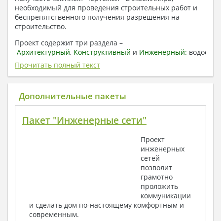
необходимый для проведения строительных работ и
беспрепятственного получения разрешения на
строительство.
Проект содержит три раздела –
Архитектурный
,
Конструктивный
и
Инженерный:
водоснаб
отопление, вентиляция, канализация,
Прочитать полный текст
электроснабжение (приобретается за дополнительную
плату) + Пояснительная записка.
Дополнительные пакеты
1. Архитектурный раздел:
Общие данные по проекту
Пакет "Инженерные сети"
План координационных осей
Поэтажные кладочные планы
Проект
Поэтажные маркировочные планы с
инженерных
экспликацией помещений
сетей
План кровли
позволит
Разрезы и состав конструкций
грамотно
Фасады с ведомостью внешних отделок
проложить
Элементы проемов – спецификация
коммуникации
Ведомость перемычек – сечения и
и сделать дом по-настоящему комфортным и
спецификация
современным.
Экспликация полов