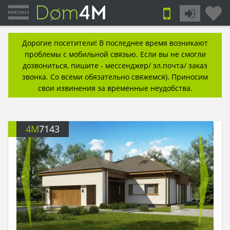
Дорогие посетители! В последнее время возникают
проблемы с мобильной связью. Если вы не смогли
дозвониться, пишите - мессенджер/ эл.почта/ заказ
звонка. Со всеми обязательно свяжемся). Приносим
свои извинения за временные неудобства.
4M
7143