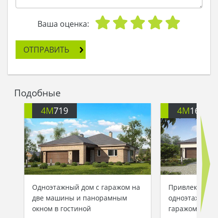
Ваша оценка:
ОТПРАВИТЬ
Подобные
4M
719
4M
166
Одноэтажный дом с гаражом на
Привлекатель
две машины и панорамным
одноэтажного 
окном в гостиной
гаражом для д