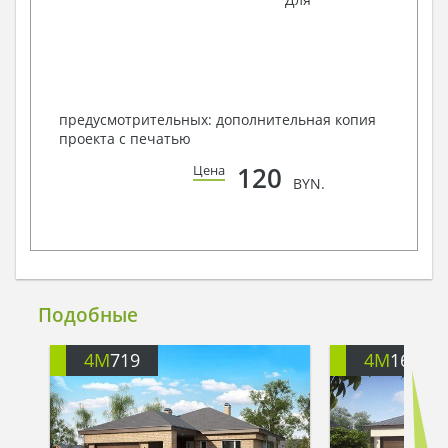
предусмотрительных: дополнительная копия
проекта с печатью
120
Цена
BYN.
Подобные
4M
719
4M
166