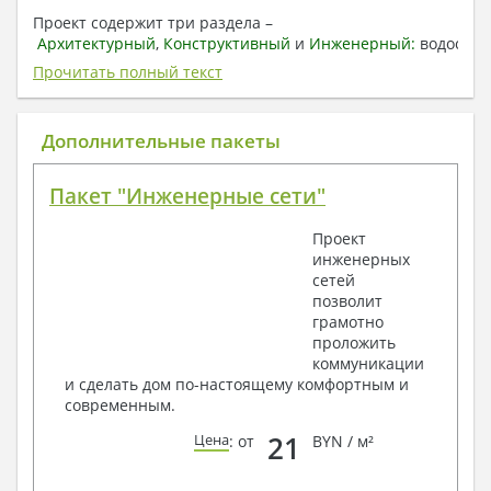
Проект содержит три раздела –
Архитектурный
,
Конструктивный
и
Инженерный:
водоснаб
отопление, вентиляция, канализация,
Прочитать полный текст
электроснабжение (приобретается за дополнительную
плату) + Пояснительная записка.
Дополнительные пакеты
1. Архитектурный раздел:
Общие данные по проекту
Пакет "Инженерные сети"
План координационных осей
Поэтажные кладочные планы
Проект
Поэтажные маркировочные планы с
инженерных
экспликацией помещений
сетей
План кровли
позволит
Разрезы и состав конструкций
грамотно
Фасады с ведомостью внешних отделок
проложить
Элементы проемов – спецификация
коммуникации
Ведомость перемычек – сечения и
и сделать дом по-настоящему комфортным и
спецификация
современным.
Экспликация полов
Объемы основных строительных материалов
21
Цена
: от
BYN / м²
Архитектурные узлы в конструкциях
2. Конструктивный раздел: