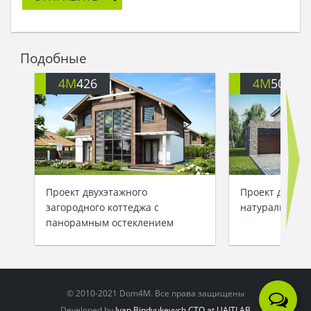
Подобные
4M
426
4M
503
Проект двухэтажного
Проект двухэт
загородного коттеджа с
натуральным 
панорамным остеклением
© 2010-2021 Dom4M. Все права защищены
Developed by
Ivan Bindyukevych CTO at UAITLAB