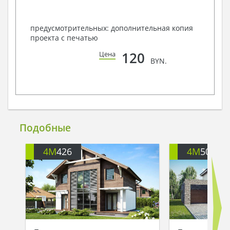
предусмотрительных: дополнительная копия
проекта с печатью
120
Цена
BYN.
Подобные
4M
426
4M
503