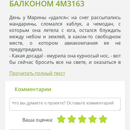
БАЛКОНОМ 4M3163
День у Марины «удался»: на снег рассыпались
мандарины, сломался каблук, а чемодан, с
которым она летела с юга, остался блуждать
между небом и землей, в каком-то свободном
месте, о котором авиакомпания ее не
предупредила.
- Какая досада! - хмурила она курносый нос, - вот
бы сейчас бросить все на свете, и оказаться в
само уютном доме на земле, словно в гостях у
Прочитать полный текст
любимой бабушки, но у самой себя.
Она думала, мечтала, но дом был пока только в
планах. Точнее, планы были, а проекта – не
Комментарии
было. И как с этим «не было» бороться, Марина
не знала. Она отправилась к лавочке, присела и
принялась считать оранжевые фрукты на белом
снегу. Тут ей на макушку что-то мягко упало: это
был сверток. Девушка подумала:
Ваша оценка:
- Чудеса! Сейчас, как сэр Ньютон, я открою что-