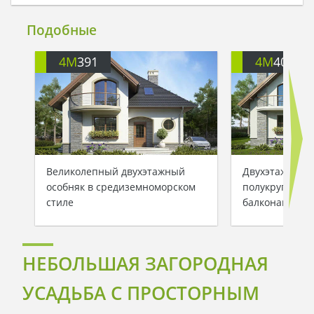
Подобные
4M
391
4M
401
Великолепный двухэтажный
Двухэтажный 
особняк в средиземноморском
полукруглыми
стиле
балконами
НЕБОЛЬШАЯ ЗАГОРОДНАЯ
УСАДЬБА С ПРОСТОРНЫМ