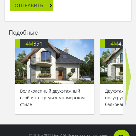
то жизненно важное, то, что проживет не одно
ОТПРАВИТЬ
поколение и останется вечным.
Она рассмеялась собственным мыслям и
развернула пакет. От удивления аккуратные
брови девушки взлетели вверх: в свертке лежал
Подобные
проект дома!
- Ну вот ты где, наконец-то! - сказала она, - домик
4M
391
4M
401
мой! Ты – моя формула совершенства,
равенство абсолюта и разгон с ускорением!
Физику Марина знала плохо, а вот то, что свой
дом она построит – не вызывало ни малейших
сомнений!
Великолепный двухэтажный
Двухэтажный 
особняк в средиземноморском
полукруглыми
стиле
балконами
© 2010-2021 Dom4M. Все права защищены