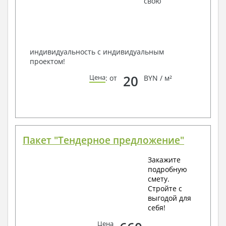
свою
способом связи: закажите обратный звонок,
по viber, e-mail, телефон -
наши контакты
.
Всегда рады Вам помочь!
индивидуальность с индивидуальным
проектом!
20
Цена
: от
BYN / м²
Пакет "Тендерное предложение"
Закажите
подробную
смету.
Стройте с
выгодой для
себя!
Цена