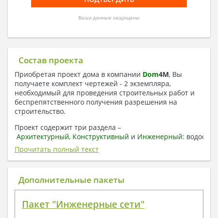
Ваши данные защищены
Состав проекта
Приобретая проект дома в компании
Dom
4
M
, Вы
получаете комплект чертежей - 2 экземпляра,
необходимый для проведения строительных работ и
беспрепятственного получения разрешения на
строительство.
Проект содержит три раздела –
Архитектурный
,
Конструктивный
и
Инженерный:
водоснаб
отопление, вентиляция, канализация,
Прочитать полный текст
электроснабжение (приобретается за дополнительную
плату) + Пояснительная записка.
Дополнительные пакеты
1. Архитектурный раздел:
Общие данные по проекту
Пакет "Инженерные сети"
План координационных осей
Поэтажные кладочные планы