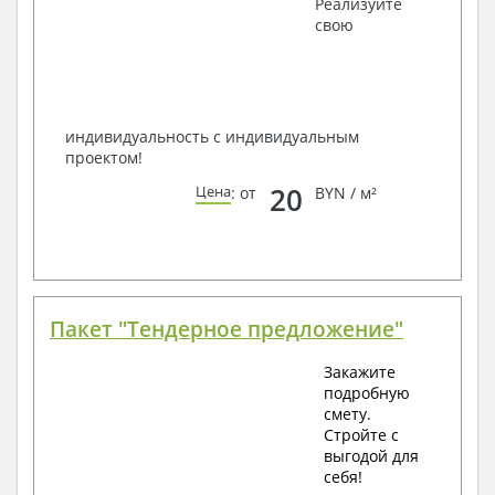
Реализуйте
наших специалистов, Вы можете любым
свою
способом связи: закажите обратный звонок,
по viber, e-mail, телефон -
наши контакты
.
Всегда рады Вам помочь!
индивидуальность с индивидуальным
проектом!
20
Цена
: от
BYN / м²
Пакет "Тендерное предложение"
Закажите
подробную
смету.
Стройте с
выгодой для
себя!