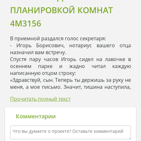
ПЛАНИРОВКОЙ КОМНАТ
4M3156
В приемной раздался голос секретаря:
- Игорь Борисович, нотариус вашего отца
назначил вам встречу.
Спустя пару часов Игорь сидел на лавочке в
осеннем парке и жадно читал каждую
написанную отцом строку:
«Здравствуй, сын. Теперь ты держишь за руку не
меня, а мое письмо. Значит, тишина наступила,
и пришло время собирать камни. Мне не
Прочитать полный текст
хотелось уйти просто так, и я приготовил тебе
подарок. Это – земля. Земля – жизнь,
продолжение жизни – дом.
Комментарии
Я пишу о том, что вижу тебя хозяином нового
дома, который ты построишь на подаренной
земле. Чтобы убедить тебя в твердости моих