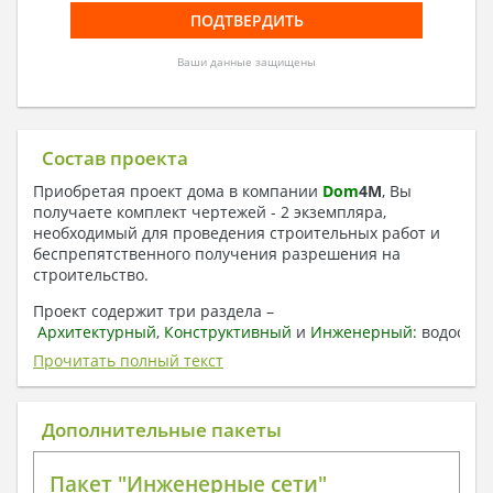
Ваши данные защищены
Состав проекта
Приобретая проект дома в компании
Dom
4
M
, Вы
получаете комплект чертежей - 2 экземпляра,
необходимый для проведения строительных работ и
беспрепятственного получения разрешения на
строительство.
Проект содержит три раздела –
Архитектурный
,
Конструктивный
и
Инженерный:
водоснаб
отопление, вентиляция, канализация,
Прочитать полный текст
электроснабжение (приобретается за дополнительную
плату) + Пояснительная записка.
Дополнительные пакеты
1. Архитектурный раздел:
Общие данные по проекту
Пакет "Инженерные сети"
План координационных осей