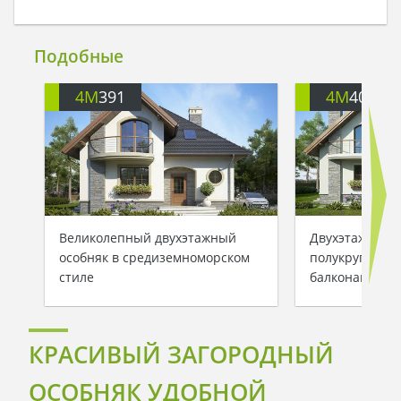
Подобные
4M
391
4M
401
Великолепный двухэтажный
Двухэтажный 
особняк в средиземноморском
полукруглыми
стиле
балконами
КРАСИВЫЙ ЗАГОРОДНЫЙ
ОСОБНЯК УДОБНОЙ