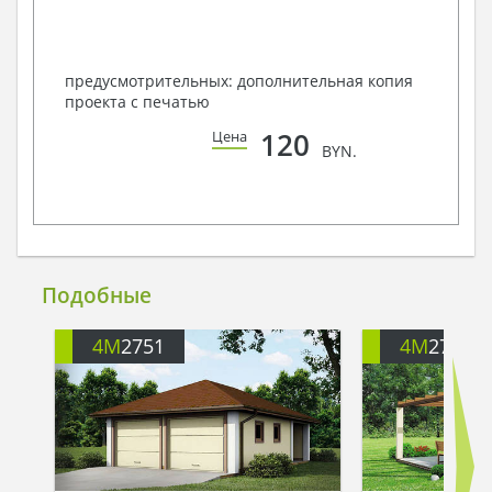
предусмотрительных: дополнительная копия
проекта с печатью
120
Цена
BYN.
Подобные
4M
2751
4M
2753