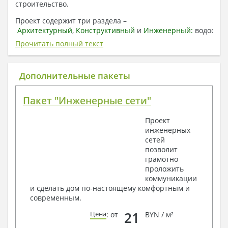
строительство.
Проект содержит три раздела –
Архитектурный
,
Конструктивный
и
Инженерный:
водоснаб
отопление, вентиляция, канализация,
Прочитать полный текст
электроснабжение (приобретается за дополнительную
плату) + Пояснительная записка.
Дополнительные пакеты
1. Архитектурный раздел:
Общие данные по проекту
Пакет "Инженерные сети"
План координационных осей
Поэтажные кладочные планы
Проект
Поэтажные маркировочные планы с
инженерных
экспликацией помещений
сетей
План кровли
позволит
Разрезы и состав конструкций
грамотно
Фасады с ведомостью внешних отделок
проложить
Элементы проемов – спецификация
коммуникации
Ведомость перемычек – сечения и
и сделать дом по-настоящему комфортным и
спецификация
современным.
Экспликация полов
Объемы основных строительных материалов
21
Цена
: от
BYN / м²
Архитектурные узлы в конструкциях