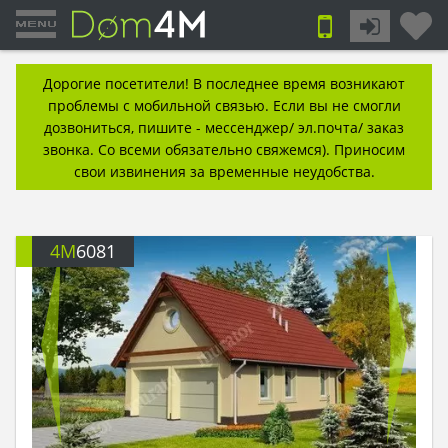
Дорогие посетители! В последнее время возникают
проблемы с мобильной связью. Если вы не смогли
дозвониться, пишите - мессенджер/ эл.почта/ заказ
звонка. Со всеми обязательно свяжемся). Приносим
свои извинения за временные неудобства.
4M
6081