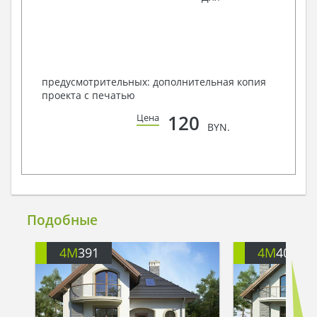
предусмотрительных: дополнительная копия
проекта с печатью
120
Цена
BYN.
Подобные
4M
391
4M
401