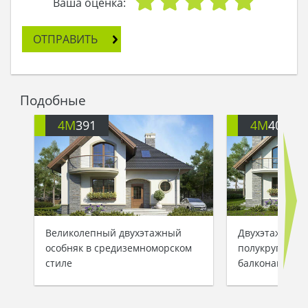
Ваша оценка:
ОТПРАВИТЬ
Подобные
4M
391
4M
401
Великолепный двухэтажный
Двухэтажный 
особняк в средиземноморском
полукруглыми
стиле
балконами