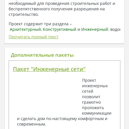
необходимый для проведения строительных работ и
беспрепятственного получения разрешения на
строительство.
Проект содержит три раздела –
Архитектурный
,
Конструктивный
и
Инженерный:
водоснаб
отопление, вентиляция, канализация,
Прочитать полный текст
электроснабжение (приобретается за дополнительную
плату) + Пояснительная записка.
Дополнительные пакеты
1. Архитектурный раздел:
Общие данные по проекту
Пакет "Инженерные сети"
План координационных осей
Поэтажные кладочные планы
Проект
Поэтажные маркировочные планы с
инженерных
экспликацией помещений
сетей
План кровли
позволит
Разрезы и состав конструкций
грамотно
Фасады с ведомостью внешних отделок
проложить
Элементы проемов – спецификация
коммуникации
Ведомость перемычек – сечения и
и сделать дом по-настоящему комфортным и
спецификация
современным.
Экспликация полов