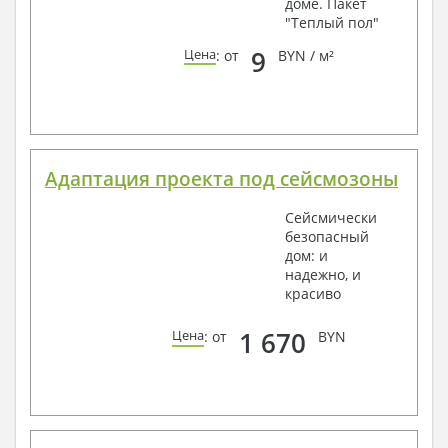
доме. Пакет
"Теплый пол"
9
Цена
: от
BYN / м²
Адаптация проекта под сейсмозоны
Сейсмически
безопасный
дом: и
надежно, и
красиво
1 670
Цена
: от
BYN