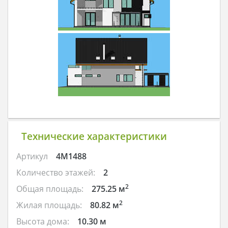
Технические характеристики
Артикул
4M1488
Количество этажей:
2
2
Общая площадь:
275.25 м
2
Жилая площадь:
80.82 м
Высота дома:
10.30 м