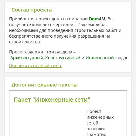
Состав проекта
Приобретая проект дома в компании
Dom
4
M
, Вы
получаете комплект чертежей - 2 экземпляра,
необходимый для проведения строительных работ и
беспрепятственного получения разрешения на
строительство.
Проект содержит три раздела –
Архитектурный
,
Конструктивный
и
Инженерный:
водоснаб
отопление, вентиляция, канализация,
Прочитать полный текст
электроснабжение (приобретается за дополнительную
плату) + Пояснительная записка.
Дополнительные пакеты
1. Архитектурный раздел:
Общие данные по проекту
Пакет "Инженерные сети"
План координационных осей
Поэтажные кладочные планы
Проект
Поэтажные маркировочные планы с
инженерных
экспликацией помещений
сетей
План кровли
позволит
Разрезы и состав конструкций
грамотно
Фасады с ведомостью внешних отделок