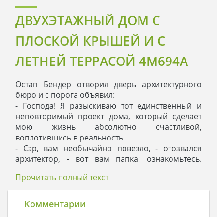
ДВУХЭТАЖНЫЙ ДОМ С
ПЛОСКОЙ КРЫШЕЙ И С
ЛЕТНЕЙ ТЕРРАСОЙ 4M694A
Остап Бендер отворил дверь архитектурного
бюро и с порога объявил:
- Господа! Я разыскиваю тот единственный и
неповторимый проект дома, который сделает
мою жизнь абсолютно счастливой,
воплотившись в реальность!
- Сэр, вам необычайно повезло, - отозвался
архитектор, - вот вам папка: ознакомьтесь.
Видите, это двухэтажный дом с четырьмя
Прочитать полный текст
жилыми комнатами и гостиной, а еще вы
найдете здесь встроенный гараж. Вам нравится?
- Выглядит интересно, - ответил Остап. – А где я
Комментарии
смогу хранить коллекцию моих стульев в