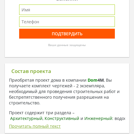
Ваши данные защищены
Состав проекта
Приобретая проект дома в компании
Dom
4
M
, Вы
получаете комплект чертежей - 2 экземпляра,
необходимый для проведения строительных работ и
беспрепятственного получения разрешения на
строительство.
Проект содержит три раздела –
Архитектурный
,
Конструктивный
и
Инженерный:
водоснаб
отопление, вентиляция, канализация,
Прочитать полный текст
электроснабжение (приобретается за дополнительную