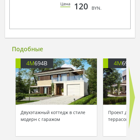
120
Цена
BYN.
Подобные
4M
694B
4M
694
Двухэтажный коттедж в стиле
Проект дома с
модерн с гаражом
террасой над