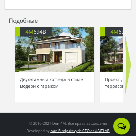
Подобные
4M
694B
4M
694
Двухэтажный коттедж в стиле
Проект дома с
модерн с гаражом
террасой над
© 2010-2021 Dom4M. Все права защищены
Developed by
Ivan Bindyukevych CTO at UAITLAB