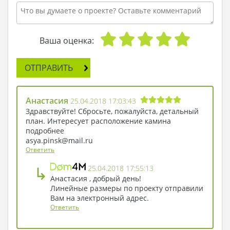
количестве двенадцати штук?
- Поскольку в доме четыре жилые комнаты,
полагаю, вы можете поставить по три стула в
каждую из них. Ведь в столовой все двенадцать
Ваша оценка:
будут создавать некую скученность, а потому
для этой комнаты вы купите отдельный
ОТПРАВИТЬ
гарнитур, - аргументировал архитектор.
- Знаете, мне нравится. Я беру проект! - ответил
Остап, покидая бюро с кипой бумаг, которые
Анастасия
25.04.2018 17:03:43
вскоре станут капитальным жилым домом…
Здравствуйте! Сбросьте, пожалуйста, детальный
план. Интересует расположение камина
подробнее
asya.pinsk@mail.ru
Ответить
↳
25.04.2018 17:55:13
Анастасия , добрый день!
Линейные размеры по проекту отправили
Вам на электронный адрес.
Ответить