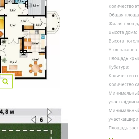
Количество э
Общая площа
Жилая площа
Высота дома:
Высота потолк
Угол наклона 
Площадь кры
Кубатура:
Количество с
Количество са
Минимальный
участка(длина
Минимальный
участка(ширин
Площадь заст