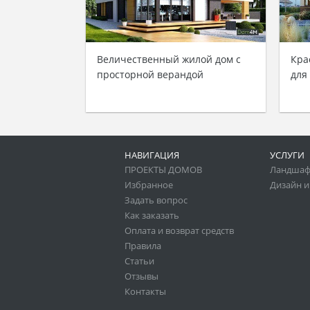
Величественный жилой дом с
Кра
просторной верандой
для
НАВИГАЦИЯ
УСЛУГИ
ПРОЕКТЫ ДОМОВ
Ландшаф
Избранное
Дизайн и
Задать вопрос
Как заказать
Оплата и возврат средств
Правила
Статьи
Отзывы
Контакты