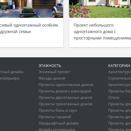
сивый одноэтажный особняк
Проект небольшого
 дружной семьи
одноэтажного дома с
просторными помещениям
ЭТАЖНОСТЬ
КАТЕГОРИИ
тный дизайн
Эскизный проект
Архитектур
нтрерьера
Фасады домов
Строительн
Проекты одноэтажных домов
Архитектурн
Проекты домов с мансардой
Проекты бе
Проекты двухэтажных домов
Отели
Проекты трехэтажных домов
Проекты до
Проекты бань и саун
Проекты дом
Проекты гаражей
Проекты дом
Ландшафтный дизайн
Проекты дом
Дизайн интрерьера
Проекты дом