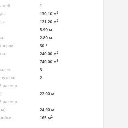
тажей:
1
2
дь:
130.10 м
2
дь:
121.20 м
5.90 м
а:
2.80 м
кровли:
30 °
2
ши:
240.00 м
3
740.00 м
пален:
3
нузлов:
2
 размер
):
22.00 м
 размер
а):
24.90 м
2
ройки:
165 м