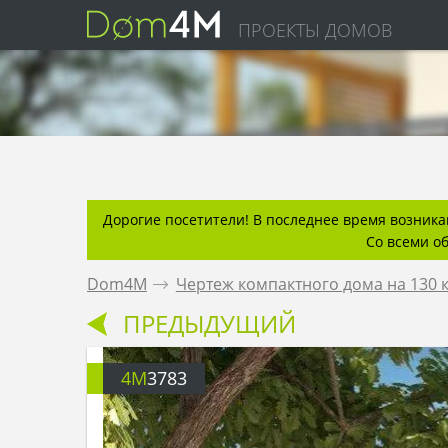
ПРОЕКТЫ ДОМОВ
Дорогие посетители! В последнее время возникаю
Со всеми о
Dom4M
.
Чертеж компактного дома на 130 к
ПРЕДЫДУЩИЙ
4M
3783