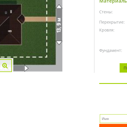
Материалы
Стены:
Перекрытие:
Кровля:
Фундамент:
П