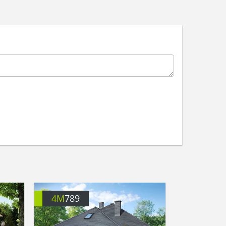
4M
789