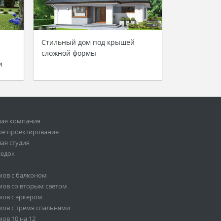
Стильный дом под крышей
сложной формы
и
ная компания
ое проектирование
ая студия
седок
мов с балконом
ов со вторым светом
ов с эркером
ов с тремя спальнями
ов 10 на 12