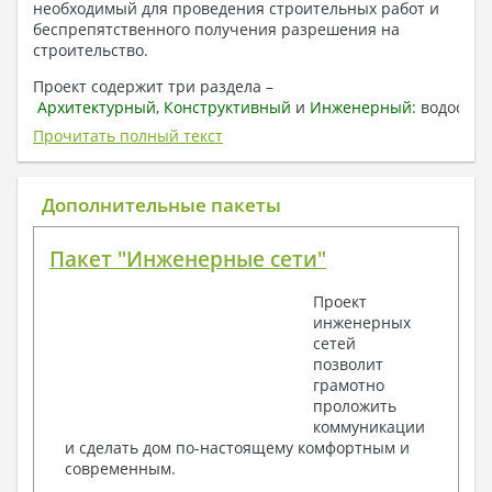
необходимый для проведения строительных работ и
беспрепятственного получения разрешения на
строительство.
Проект содержит три раздела –
Архитектурный
,
Конструктивный
и
Инженерный:
водоснаб
отопление, вентиляция, канализация,
Прочитать полный текст
электроснабжение (приобретается за дополнительную
плату) + Пояснительная записка.
Дополнительные пакеты
1. Архитектурный раздел:
Общие данные по проекту
Пакет "Инженерные сети"
План координационных осей
Поэтажные кладочные планы
Проект
Поэтажные маркировочные планы с
инженерных
экспликацией помещений
сетей
План кровли
позволит
Разрезы и состав конструкций
грамотно
Фасады с ведомостью внешних отделок
проложить
Элементы проемов – спецификация
коммуникации
Ведомость перемычек – сечения и
и сделать дом по-настоящему комфортным и
спецификация
современным.
Экспликация полов