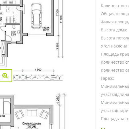
Количество э
Общая площа
Жилая площа
Высота дома:
Высота потолк
Угол наклона 
Площадь кры
Количество с
Количество са
Гараж:
Минимальный
участка(длина
Минимальный
участка(ширин
Площадь заст