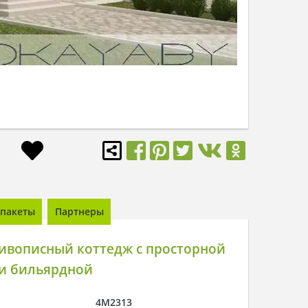
пакеты
Партнеры
ивописный коттедж с просторной
 и бильярдной
4M2313