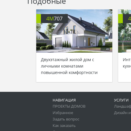
Подобные
4M
707
Двухэтажный жилой дом с
Инт
личными комнатами
кух
повышенной комфортности
НАВИГАЦИЯ
УСЛУГИ
ПРОЕКТЫ ДОМОВ
Ландшаф
Избранное
Дизайн и
Задать вопрос
Как заказать