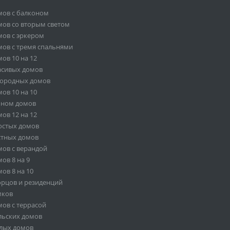
мов с балконом
ов со вторым светом
ов с эркером
ов с тремя спальнями
ов 10 на 12
асивых домов
городных домов
ов 10 на 10
оном домов
ов 12 на 12
остых домов
стных домов
ов с верандой
ов 8 на 9
ов 8 на 10
орцов и резиденций
мков
ов с террасой
льских домов
лых домов