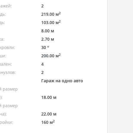
тажей:
2
2
дь:
219.00 м
2
дь:
103.00 м
8.00 м
а:
2.70 м
кровли:
30 °
2
ши:
200.00 м
пален:
4
нузлов:
2
Гараж на одно авто
 размер
):
18.00 м
 размер
а):
22.00 м
2
ройки:
160 м