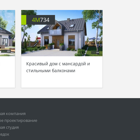
4M
734
с
Красивый дом с мансардой и
стильными балконами
ная компания
ое проектирование
ая студия
седок