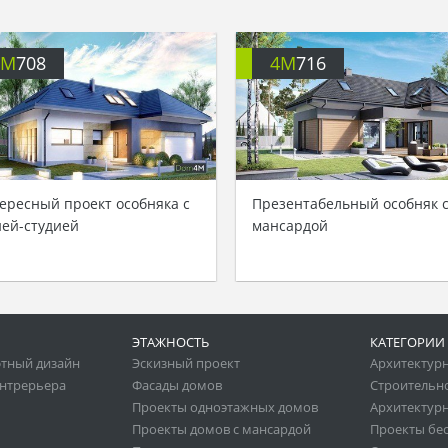
4M
708
4M
716
ересный проект особняка с
Презентабельный особняк 
ней-студией
мансардой
ЭТАЖНОСТЬ
КАТЕГОРИИ
тный дизайн
Эскизный проект
Архитектур
нтрерьера
Фасады домов
Строительн
Проекты одноэтажных домов
Архитектурн
Проекты домов с мансардой
Проекты бе