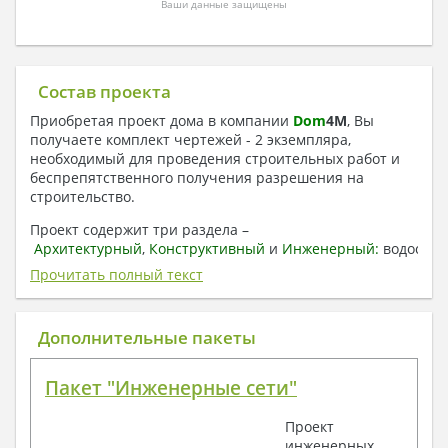
Ваши данные защищены
Состав проекта
Приобретая проект дома в компании
Dom
4
M
, Вы
получаете комплект чертежей - 2 экземпляра,
необходимый для проведения строительных работ и
беспрепятственного получения разрешения на
строительство.
Проект содержит три раздела –
Архитектурный
,
Конструктивный
и
Инженерный:
водоснаб
отопление, вентиляция, канализация,
Прочитать полный текст
электроснабжение (приобретается за дополнительную
плату) + Пояснительная записка.
Дополнительные пакеты
1. Архитектурный раздел:
Общие данные по проекту
Пакет "Инженерные сети"
План координационных осей
Поэтажные кладочные планы
Проект
Поэтажные маркировочные планы с
инженерных
экспликацией помещений