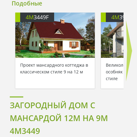
Подобные
4M
3449F
4M
391
Проект мансардного коттеджа в
Великолепный
классическом стиле 9 на 12 м
особняк в ср
стиле
ЗАГОРОДНЫЙ ДОМ С
МАНСАРДОЙ 12М НА 9М
4M3449