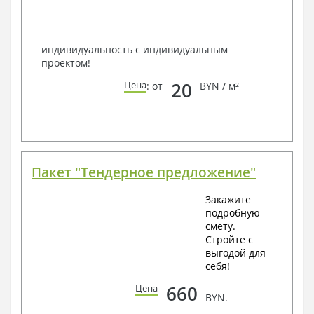
по viber, e-mail, телефон -
наши контакты
.
Всегда рады Вам помочь!
индивидуальность с индивидуальным
проектом!
20
Цена
: от
BYN / м²
Пакет "Тендерное предложение"
Закажите
подробную
смету.
Стройте с
выгодой для
себя!
660
Цена
BYN.