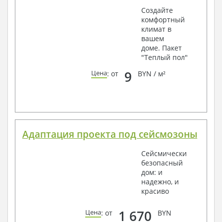
Создайте
комфортный
климат в
вашем
доме. Пакет
"Теплый пол"
9
Цена
: от
BYN / м²
Адаптация проекта под сейсмозоны
Сейсмически
безопасный
дом: и
надежно, и
красиво
1 670
Цена
: от
BYN