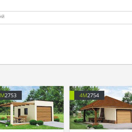
4M
2753
4M
2754