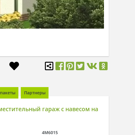
пакеты
Партнеры
естительный гараж с навесом на
4M6015