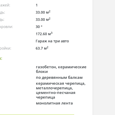
тажей:
1
2
дь:
33.00 м
2
дь:
33.00 м
кровли:
30 °
3
172.60 м
Гараж на три авто
2
ройки:
63.7 м
:
газобетон, керамические
блоки
по деревянным балкам
керамическая черепица,
металлочерепица,
цементно-песчаная
черепица
монолитная лента