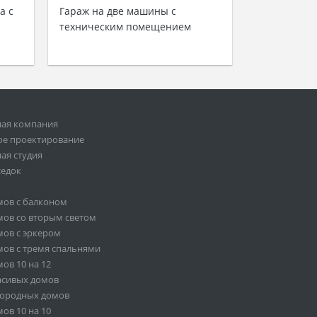
а с
Гараж на две машины с
техническим помещением
ная компания
ое проектирование
ая студия
седок
мов с балконом
ов со вторым светом
ов с эркером
ов с тремя спальнями
ов 10 на 12
асивых домов
городных домов
ов 10 на 10