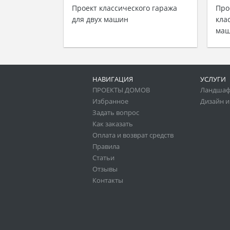
Проект классического гаража
Про
для двух машин
кла
маш
НАВИГАЦИЯ
УСЛУГИ
ПРОЕКТЫ ДОМОВ
Ландшаф
Избранное
Дизайн и
Задать вопрос
Как заказать
Оплата и возврат средств
Правила
Статьи
Отзывы
Контакты