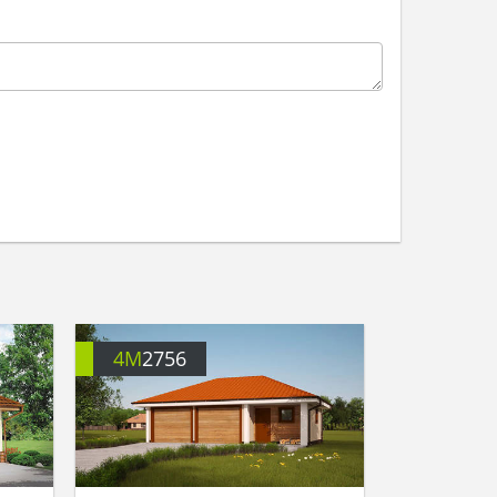
4M
2756