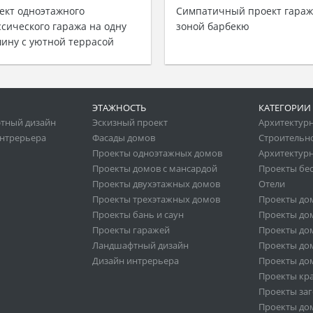
ект одноэтажного
Симпатичный проект гараж
ссического гаража на одну
зоной барбекю
ину с уютной террасой
ЭТАЖНОСТЬ
КАТЕГОРИИ
тный дизайн
Эскизный проект
Архитектур
нтрерьера
Фасады домов
Строительн
Проекты одноэтажных домов
Архитектурн
Проекты домов с мансардой
Проекты бе
Проекты двухэтажных домов
Отели
Проекты трехэтажных домов
Проекты до
Проекты бань и саун
Проекты дом
Проекты гаражей
Проекты дом
Ландшафтный дизайн
Проекты дом
Дизайн интрерьера
Проекты дом
Проекты кр
Проекты за
Проекты дом