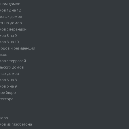
оном домов
ов 12 на 12
остых домов
стных домов
ов с верандой
ов 8 на 9
ов 8 на 10
орцов и резиденций
мков
ов с террасой
льских домов
лых домов
ов 6 на 8
ов 6 на 9
ное бюро
тектора
бюро
ов из газобетона