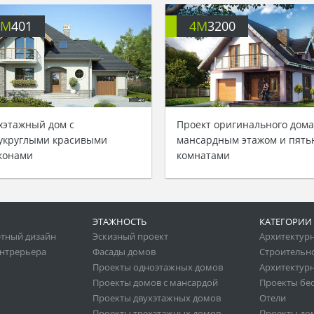
4M
401
4M
3200
хэтажный дом с
Проект оригинального дома
укруглыми красивыми
мансардным этажом и пять
конами
комнатами
ЭТАЖНОСТЬ
КАТЕГОРИИ
тный дизайн
Эскизный проект
Архитектур
нтрерьера
Фасады домов
Строительн
Проекты одноэтажных домов
Архитектурн
Проекты домов с мансардой
Проекты бе
Проекты двухэтажных домов
Отели
Проекты трехэтажных домов
Проекты до