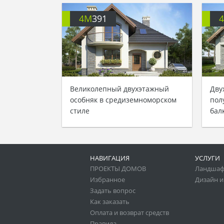
4M
391
Великолепный двухэтажный
Дву
особняк в средиземноморском
пол
стиле
бал
НАВИГАЦИЯ
УСЛУГИ
ПРОЕКТЫ ДОМОВ
Ландшаф
Избранное
Дизайн и
Задать вопрос
Как заказать
Оплата и возврат средств
Правила