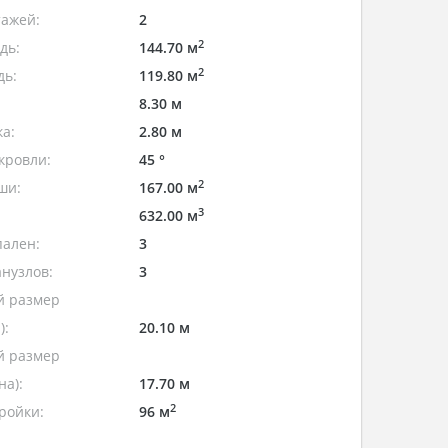
тажей:
2
2
дь:
144.70 м
2
дь:
119.80 м
8.30 м
а:
2.80 м
кровли:
45 °
2
ши:
167.00 м
3
632.00 м
пален:
3
нузлов:
3
 размер
):
20.10 м
 размер
а):
17.70 м
2
ройки:
96 м