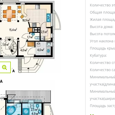
Количество э
Общая площа
Жилая площа
Высота дома:
Высота потолк
Угол наклона 
Площадь кры
Кубатура:
Количество с
Количество са
Минимальный
участка(длина
Минимальный
участка(ширин
Площадь заст