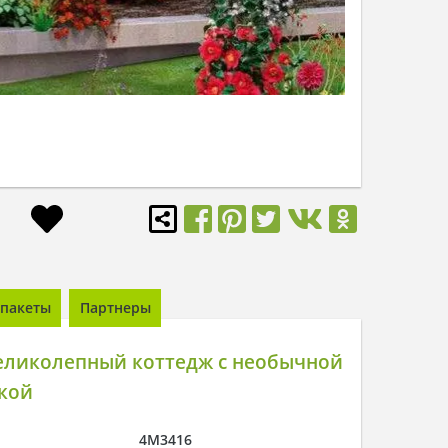
пакеты
Партнеры
еликолепный коттедж с необычной
кой
4M3416