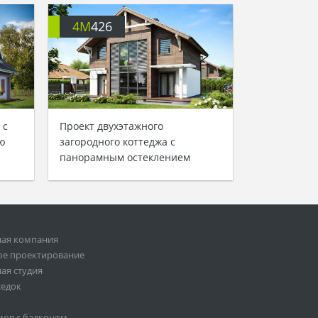
4M
426
 с
Проект двухэтажного
ю
загородного коттеджа с
панорамным остеклением
ная компания
ое проектирование
ая студия
седок
мов с балконом