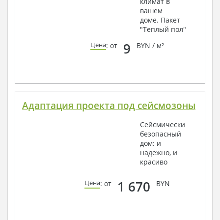
климат в
вашем
доме. Пакет
"Теплый пол"
9
Цена
: от
BYN / м²
Адаптация проекта под сейсмозоны
Сейсмически
безопасный
дом: и
надежно, и
красиво
1 670
Цена
: от
BYN