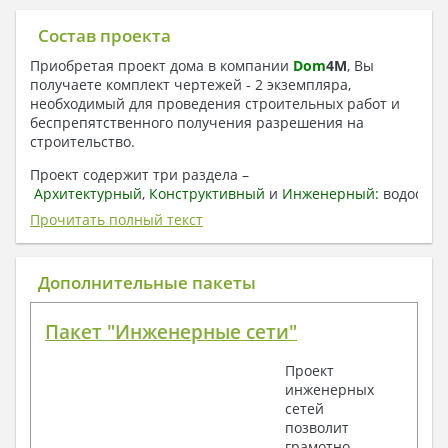
Состав проекта
Приобретая проект дома в компании
Dom
4
M
, Вы
получаете комплект чертежей - 2 экземпляра,
необходимый для проведения строительных работ и
беспрепятственного получения разрешения на
строительство.
Проект содержит три раздела –
Архитектурный
,
Конструктивный
и
Инженерный:
водоснаб
отопление, вентиляция, канализация,
Прочитать полный текст
электроснабжение (приобретается за дополнительную
плату) + Пояснительная записка.
Дополнительные пакеты
1. Архитектурный раздел:
Общие данные по проекту
Пакет "Инженерные сети"
План координационных осей
Поэтажные кладочные планы
Проект
Поэтажные маркировочные планы с
инженерных
экспликацией помещений
сетей
План кровли
позволит
Разрезы и состав конструкций
грамотно