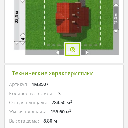
Технические характеристики
Артикул
4M3507
Количество этажей:
3
2
Общая площадь:
284.50 м
2
Жилая площадь:
155.60 м
Высота дома:
8.80 м