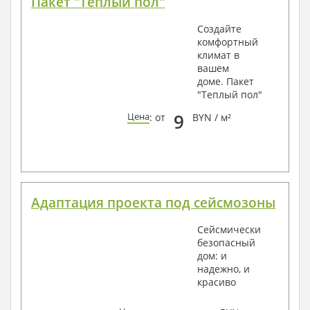
Пакет "Теплый пол"
Создайте
комфортный
климат в
вашем
доме. Пакет
"Теплый пол"
9
Цена
: от
BYN / м²
Адаптация проекта под сейсмозоны
Сейсмически
безопасный
дом: и
надежно, и
красиво