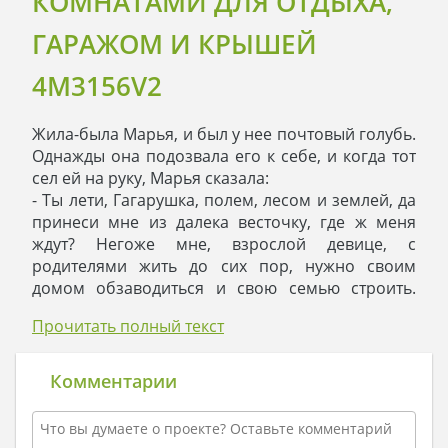
КОМНАТАМИ ДЛЯ ОТДЫХА,
ГАРАЖОМ И КРЫШЕЙ
4M3156V2
Жила-была Марья, и был у нее почтовый голубь.
Однажды она подозвала его к себе, и когда тот
сел ей на руку, Марья сказала:
- Ты лети, Гагарушка, полем, лесом и землей, да
принеси мне из далека весточку, где ж меня
ждут? Негоже мне, взрослой девице, с
родителями жить до сих пор, нужно своим
домом обзаводиться и свою семью строить.
Лети!
Прочитать полный текст
Гагарушка выпорхнул из окна и улетел далеко за
горизонт. Не было его месяц, а может и два, но
однажды на рассвете он постучал в Марьино
Комментарии
окно. Девица ему отворила ставни, приняла его
на руки, а тот ей записку в клюве принес. Она
сверток развернула и прочла магический текст: