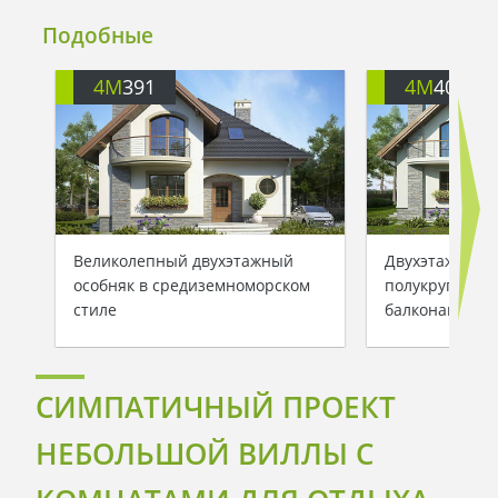
Подобные
4M
391
4M
401
Великолепный двухэтажный
Двухэтажный 
особняк в средиземноморском
полукруглыми
стиле
балконами
СИМПАТИЧНЫЙ ПРОЕКТ
НЕБОЛЬШОЙ ВИЛЛЫ С