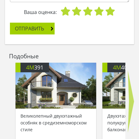
«Твой красивый новый дом ждет тебя, и вовсе
не в далеких далях, а совсем рядом. Пройди на
Ваша оценка:
Север сто шагов, да на Запад – двести, и
откроется тебе за лесом дивный особняк. Ты в
ОТПРАВИТЬ
дверях не стой, сразу в дом проходи, там и ждет
тебя счастье».
Марья в путь засобиралась, а верный голубь
полетел за ней. Шла она, шла, и увидела тот
Подобные
самый красивый дом под красной черепичной
крышей.
4M
391
4M
401
- Вот она, судьба моя! Нельзя не узнать такой
чудесный дом!
Двери отворила, в дом вошла и зажила долго и
счастливо в новых крепких стенах и в крепкой
семье…
Великолепный двухэтажный
Двухэтажный 
особняк в средиземноморском
полукруглыми
стиле
балконами