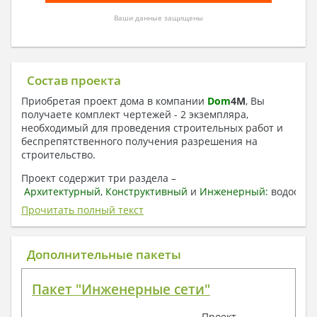
Ваши данные защищены
Состав проекта
Приобретая проект дома в компании
Dom
4
M
, Вы
получаете комплект чертежей - 2 экземпляра,
необходимый для проведения строительных работ и
беспрепятственного получения разрешения на
строительство.
Проект содержит три раздела –
Архитектурный
,
Конструктивный
и
Инженерный:
водоснаб
отопление, вентиляция, канализация,
Прочитать полный текст
электроснабжение (приобретается за дополнительную
плату) + Пояснительная записка.
Дополнительные пакеты
1. Архитектурный раздел:
Общие данные по проекту
Пакет "Инженерные сети"
План координационных осей
Поэтажные кладочные планы
Проект