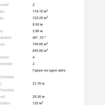
тажей:
2
2
дь:
174.10 м
2
дь:
123.20 м
8.50 м
а:
2.80 м
кровли:
40°, 23 °
2
ши:
199.00 м
3
695.00 м
пален:
4
нузлов:
2
Гараж на одно авто
 размер
):
21.70 м
 размер
а):
20.30 м
2
ройки:
125 м