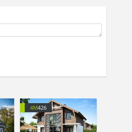
4M
426