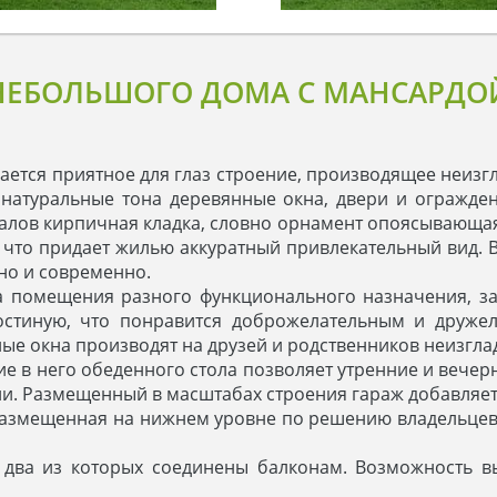
ЕБОЛЬШОГО ДОМА С МАНСАРДОЙ 
тся приятное для глаз строение, производящее неизгл
натуральные тона деревянные окна, двери и огражде
лов кирпичная кладка, словно орнамент опоясывающая
что придает жилью аккуратный привлекательный вид. В
ьно и современно.
а помещения разного функционального назначения, за 
остиную, что понравится доброжелательным и дружел
ые окна производят на друзей и родственников неизгла
е в него обеденного стола позволяет утренние и вечер
и. Размещенный в масштабах строения гараж добавляет
Размещенная на нижнем уровне по решению владельцев 
два из которых соединены балконам. Возможность в