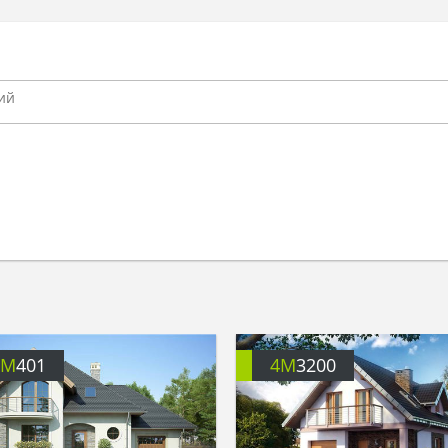
4M
401
4M
3200