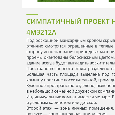
СИМПАТИЧНЫЙ ПРОЕКТ Н
4M3212A
Под роскошной мансардным кровом скрывае
отлично смотрятся окрашенные в теплые 
сторону использования природных материа
проемы окантованы белоснежным цветом, 
здание всегда будет выгладить восхитител
Пространство первого этажа разделено н
Большая часть площади выделена под г
комнату поистине восхитительной, громадн
Кухонное пространство отделено, включени
в небольшой семейной дружеской компани
Индивидуальных комнат имеется четыре. 
и деловым кабинетом или детской.
Второй этаж — зона личных помещения, 
воздухе — дополнительная привилегия.