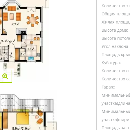
Количество э
Общая площа
Жилая площа
Высота дома:
Высота потолк
Угол наклона 
Площадь кры
Кубатура:
Количество с
Количество са
Гараж:
Минимальный
участка(длина
Минимальный
участка(ширин
Площадь заст