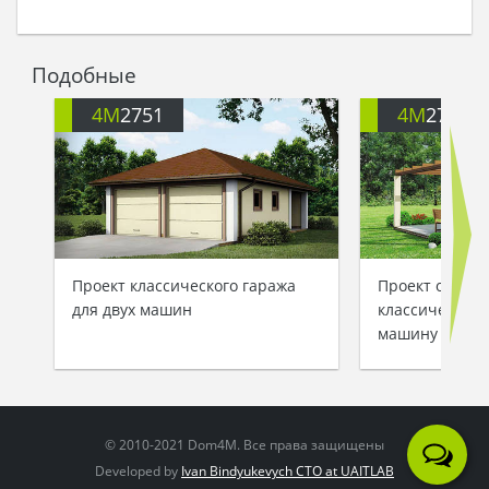
Подобные
4M
2751
4M
2753
Проект классического гаража
Проект одноэт
для двух машин
классического
машину с уют
© 2010-2021 Dom4M. Все права защищены
Developed by
Ivan Bindyukevych CTO at UAITLAB