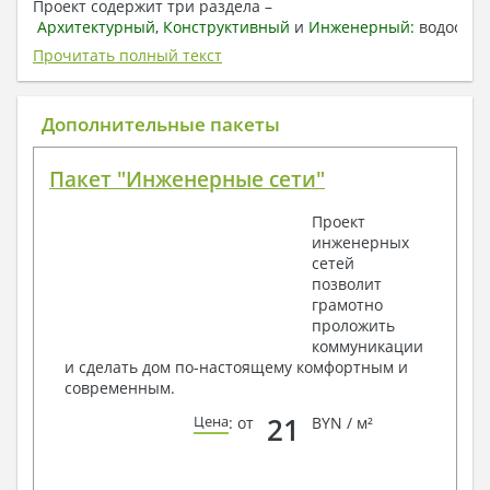
Проект содержит три раздела –
Архитектурный
,
Конструктивный
и
Инженерный:
водоснаб
отопление, вентиляция, канализация,
Прочитать полный текст
электроснабжение (приобретается за дополнительную
плату) + Пояснительная записка.
Дополнительные пакеты
1. Архитектурный раздел:
Общие данные по проекту
Пакет "Инженерные сети"
План координационных осей
Поэтажные кладочные планы
Проект
Поэтажные маркировочные планы с
инженерных
экспликацией помещений
сетей
План кровли
позволит
Разрезы и состав конструкций
грамотно
Фасады с ведомостью внешних отделок
проложить
Элементы проемов – спецификация
коммуникации
Ведомость перемычек – сечения и
и сделать дом по-настоящему комфортным и
спецификация
современным.
Экспликация полов
Объемы основных строительных материалов
21
Цена
: от
BYN / м²
Архитектурные узлы в конструкциях
2. Конструктивный раздел: