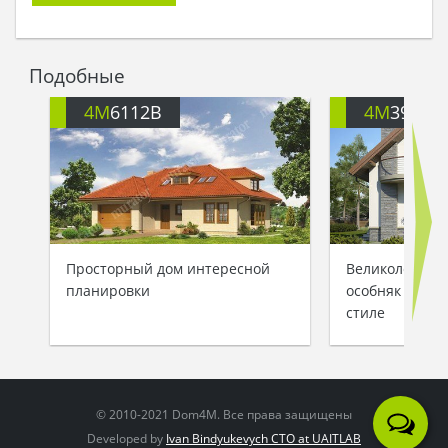
Подобные
4M
6112B
4M
391
Просторный дом интересной
Великолепный
планировки
особняк в ср
стиле
© 2010-2021 Dom4M. Все права защищены
Developed by
Ivan Bindyukevych CTO at UAITLAB