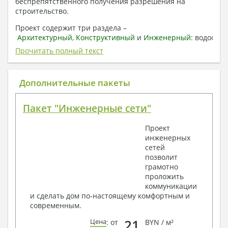
беспрепятственного получения разрешения на
строительство.
Проект содержит три раздела –
Архитектурный
,
Конструктивный
и
Инженерный:
водоснаб
отопление, вентиляция, канализация,
Прочитать полный текст
электроснабжение (приобретается за дополнительную
плату) + Пояснительная записка.
Дополнительные пакеты
1. Архитектурный раздел:
Общие данные по проекту
Пакет "Инженерные сети"
План координационных осей
Поэтажные кладочные планы
Проект
Поэтажные маркировочные планы с
инженерных
экспликацией помещений
сетей
План кровли
позволит
Разрезы и состав конструкций
грамотно
Фасады с ведомостью внешних отделок
проложить
Элементы проемов – спецификация
коммуникации
Ведомость перемычек – сечения и
и сделать дом по-настоящему комфортным и
спецификация
современным.
Экспликация полов
Объемы основных строительных материалов
21
Цена
: от
BYN / м²
Архитектурные узлы в конструкциях