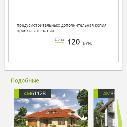
предусмотрительных: дополнительная копия
проекта с печатью
120
Цена
BYN.
Подобные
4M
6112B
4M
391