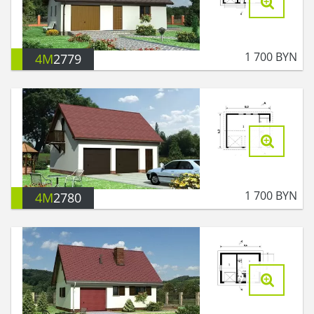
1 700
BYN
4M
2779
1 700
BYN
4M
2780