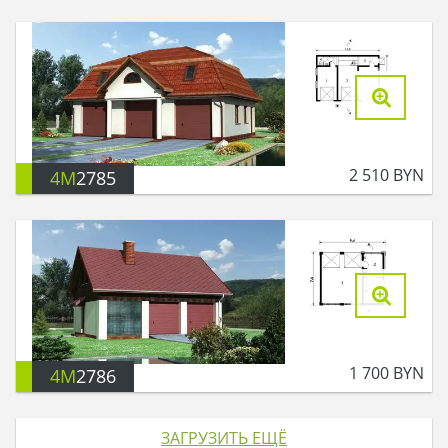
2 510
BYN
4M
2785
1 700
BYN
4M
2786
ЗАГРУЗИТЬ ЕЩЁ