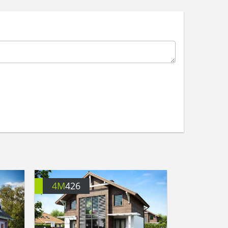
4M
426