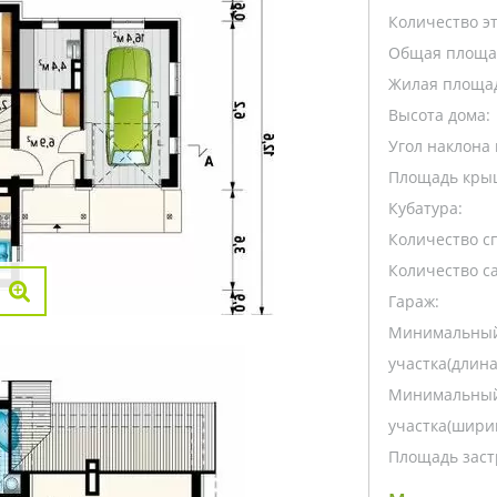
Количество э
Общая площа
Жилая площа
Высота дома:
Угол наклона 
Площадь кры
Кубатура:
Количество с
Количество са
Гараж:
Минимальный
участка(длина
Минимальный
участка(ширин
Площадь заст