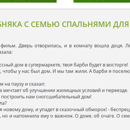
БНЯКА С СЕМЬЮ СПАЛЬНЯМИ ДЛ
 фильм. Дверь отворилась, и в комнату вошла доця. Ля
зала:
ассный дом в супермаркете, твоя барби будет в восторге!
у, чтобы у нас был дом. И мы там жили. А барби я посел
 на паузу и сказал:
на мечтает об улучшении жилищных условий и переезде.
 и построить нам сногсшибательный дом!
ла?
ся новому дому, и упадет в сказочный обморок! - беспре
, но и напомнила ему о важном. О доме. об очаге. О се