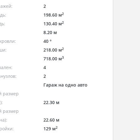
тажей:
2
2
дь:
198.60 м
2
дь:
130.40 м
8.20 м
кровли:
40 °
2
ши:
218.00 м
3
718.00 м
пален:
4
нузлов:
2
Гараж на одно авто
 размер
):
22.30 м
 размер
а):
22.60 м
2
ройки:
129 м