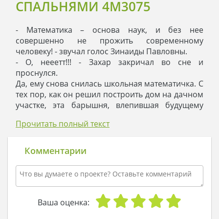
СПАЛЬНЯМИ 4M3075
- Математика – основа наук, и без нее
совершенно не прожить современному
человеку! - звучал голос Зинаиды Павловны.
- О, нееетт!!! - Захар закричал во сне и
проснулся.
Да, ему снова снилась школьная математичка. С
тех пор, как он решил построить дом на дачном
участке, эта барышня, влепившая будущему
юристу тройку в аттестат, стала напоминать о
Прочитать полный текст
себе.
- А вот об этом мы с вами поспорим! - набрался
решительности Захар, желавший видеть во сне
Комментарии
более приятные вещи. – Это кто сказал, что без
математики, к примеру, не построить красивый
дом? Очень даже легко, если есть готовый
проект!
Захар включил ноутбук и нырнул в сеть. Он
Ваша оценка:
нашел замечательный проект небольшого дома