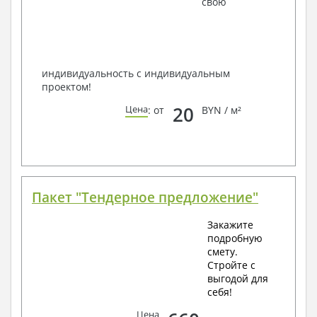
свою
способом связи: закажите обратный звонок,
по viber, e-mail, телефон -
наши контакты
.
Всегда рады Вам помочь!
индивидуальность с индивидуальным
проектом!
20
Цена
: от
BYN / м²
Пакет "Тендерное предложение"
Закажите
подробную
смету.
Стройте с
выгодой для
себя!
Цена