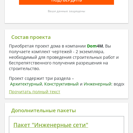
Ваши данные защищены
Состав проекта
Приобретая проект дома в компании
Dom
4
M
, Вы
получаете комплект чертежей - 2 экземпляра,
необходимый для проведения строительных работ и
беспрепятственного получения разрешения на
строительство.
Проект содержит три раздела –
Архитектурный
,
Конструктивный
и
Инженерный:
водоснаб
отопление, вентиляция, канализация,
Прочитать полный текст
электроснабжение (приобретается за дополнительную
плату) + Пояснительная записка.
Дополнительные пакеты
1. Архитектурный раздел:
Общие данные по проекту
Пакет "Инженерные сети"
План координационных осей
Поэтажные кладочные планы