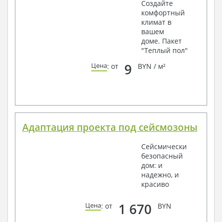
Создайте
комфортный
климат в
вашем
доме. Пакет
"Теплый пол"
9
Цена
: от
BYN / м²
Адаптация проекта под сейсмозоны
Сейсмически
безопасный
дом: и
надежно, и
красиво
1 670
Цена
: от
BYN