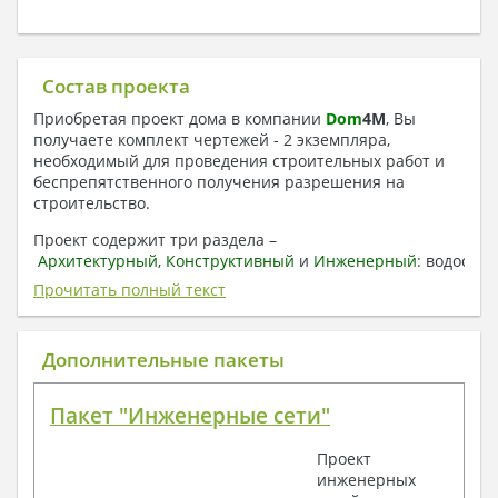
Состав проекта
Приобретая проект дома в компании
Dom
4
M
, Вы
получаете комплект чертежей - 2 экземпляра,
необходимый для проведения строительных работ и
беспрепятственного получения разрешения на
строительство.
Проект содержит три раздела –
Архитектурный
,
Конструктивный
и
Инженерный:
водоснаб
отопление, вентиляция, канализация,
Прочитать полный текст
электроснабжение (приобретается за дополнительную
плату) + Пояснительная записка.
Дополнительные пакеты
1. Архитектурный раздел:
Общие данные по проекту
Пакет "Инженерные сети"
План координационных осей
Поэтажные кладочные планы
Проект
Поэтажные маркировочные планы с
инженерных
экспликацией помещений