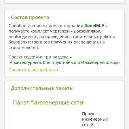
Состав проекта
Приобретая проект дома в компании
Dom
4
M
, Вы
получаете комплект чертежей - 2 экземпляра,
необходимый для проведения строительных работ и
беспрепятственного получения разрешения на
строительство.
Проект содержит три раздела –
Архитектурный
,
Конструктивный
и
Инженерный:
водоснаб
отопление, вентиляция, канализация,
Прочитать полный текст
электроснабжение (приобретается за дополнительную
плату) + Пояснительная записка.
Дополнительные пакеты
1. Архитектурный раздел:
Общие данные по проекту
Пакет "Инженерные сети"
План координационных осей
Поэтажные кладочные планы
Проект
Поэтажные маркировочные планы с
инженерных
экспликацией помещений
сетей
План кровли