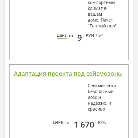
комфортный
климат в
вашем
доме. Пакет
"Теплый пол"
9
Цена
: от
BYN / м²
Адаптация проекта под сейсмозоны
Сейсмически
безопасный
дом: и
надежно, и
красиво
1 670
Цена
: от
BYN