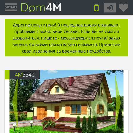
Дорогие посетители! В последнее время возникают
проблемы с мобильной связью. Если вы не смогли
дозвониться, пишите - мессенджер/ эл.почта/ заказ
звонка. Со всеми обязательно свяжемся). Приносим
свои извинения за временные неудобства.
4M
3340