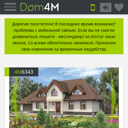
Дорогие посетители! В последнее время возникают
проблемы с мобильной связью. Если вы не смогли
дозвониться, пишите - мессенджер/ эл.почта/ заказ
звонка. Со всеми обязательно свяжемся). Приносим
свои извинения за временные неудобства.
4M
6343