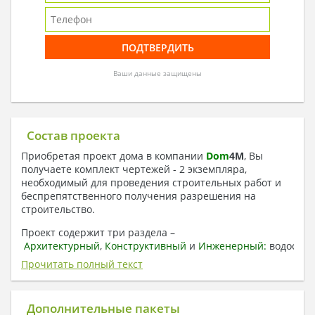
Ваши данные защищены
Состав проекта
Приобретая проект дома в компании
Dom
4
M
, Вы
получаете комплект чертежей - 2 экземпляра,
необходимый для проведения строительных работ и
беспрепятственного получения разрешения на
строительство.
Проект содержит три раздела –
Архитектурный
,
Конструктивный
и
Инженерный:
водоснаб
отопление, вентиляция, канализация,
Прочитать полный текст
электроснабжение (приобретается за дополнительную
плату) + Пояснительная записка.
Дополнительные пакеты
1. Архитектурный раздел: