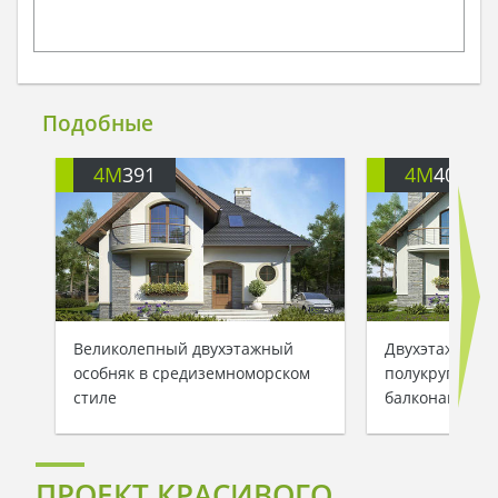
Подобные
4M
391
4M
401
Великолепный двухэтажный
Двухэтажный 
особняк в средиземноморском
полукруглыми
стиле
балконами
ПРОЕКТ КРАСИВОГО