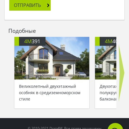
Мериди старалась не отвлекать его,
ОТПРАВИТЬ
параллельно обдумывая свой новый дом.
Проходило немного времени, и Старший
Смотритель снова вспоминал о собеседнике:
- В общем, дорогая, я желаю, чтобы твои четыре
Подобные
спальни никогда не пустовали, и твой дом был
полон родни и межгалактических гостей.
4M
391
4M
401
Стройся на здоровье, и пусть наша планета
восхитится твоим земным домом!
Довольная Мериди улетела к Ловцам Желаний в
предвкушении новоселья и массового веселья,
оставив Старшего Смотрителя думать свои
космические мысли…
Великолепный двухэтажный
Двухэтажный 
особняк в средиземноморском
полукруглыми
стиле
балконами
© 2010-2021 Dom4M. Все права защищены