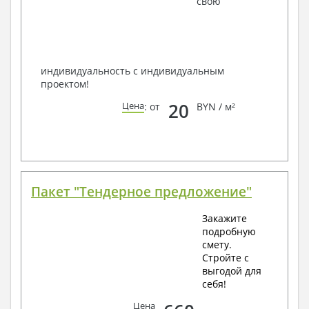
свою
способом связи: закажите обратный звонок,
по viber, e-mail, телефон -
наши контакты
.
Всегда рады Вам помочь!
индивидуальность с индивидуальным
проектом!
20
Цена
: от
BYN / м²
Пакет "Тендерное предложение"
Закажите
подробную
смету.
Стройте с
выгодой для
себя!
Цена