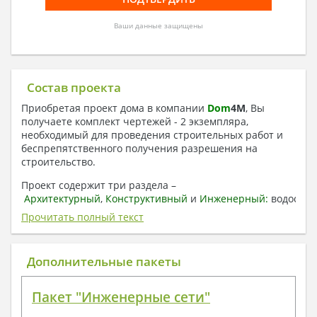
Ваши данные защищены
Состав проекта
Приобретая проект дома в компании
Dom
4
M
, Вы
получаете комплект чертежей - 2 экземпляра,
необходимый для проведения строительных работ и
беспрепятственного получения разрешения на
строительство.
Проект содержит три раздела –
Архитектурный
,
Конструктивный
и
Инженерный:
водоснаб
отопление, вентиляция, канализация,
Прочитать полный текст
электроснабжение (приобретается за дополнительную
плату) + Пояснительная записка.
Дополнительные пакеты
1. Архитектурный раздел:
Общие данные по проекту
Пакет "Инженерные сети"
План координационных осей
Поэтажные кладочные планы