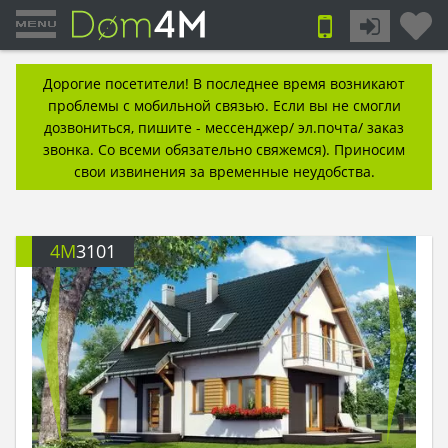
Дорогие посетители! В последнее время возникают
проблемы с мобильной связью. Если вы не смогли
дозвониться, пишите - мессенджер/ эл.почта/ заказ
звонка. Со всеми обязательно свяжемся). Приносим
свои извинения за временные неудобства.
4M
3101