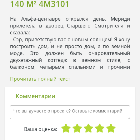
140 M² 4M3101
На Альфа-центавре открылся день. Мериди
прилетела в дворец Старшего Смотрителя и
сказала:
- Сэр, приветствую вас с новым солнцем! Я хочу
построить дом, и не просто дом, а по земной
моде. Это должен быть очаровательный
двухэтажный коттедж в земном стиле, с
балконом, четырьмя спальнями и прочими
атрибутами комфортной земной жизни.
Прочитать полный текст
- Мериди, Ловцы Желаний к твоим услугам.
Думаю, они реализуют твой проект так, что мы
удивимся всей нашей планетой. А земная мода
Комментарии
печалит меня лишь тем, что земляне не могут
перенять наш опыт. Ведь нашу планету не
фотографирует даже их мощный Хаббл!
Старший Смотритель любил философию, а
потому углублялся в космические
Ваша оценка:
размышления. В такие творческие минуты