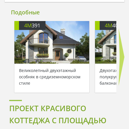
Подобные
4M
391
4M
401
Великолепный двухэтажный
Двухэтажный 
особняк в средиземноморском
полукруглыми
стиле
балконами
ПРОЕКТ КРАСИВОГО
КОТТЕДЖА С ПЛОЩАДЬЮ