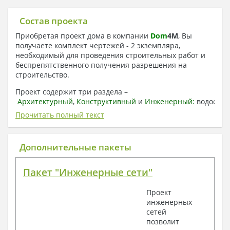
Состав проекта
Приобретая проект дома в компании
Dom
4
M
, Вы
получаете комплект чертежей - 2 экземпляра,
необходимый для проведения строительных работ и
беспрепятственного получения разрешения на
строительство.
Проект содержит три раздела –
Архитектурный
,
Конструктивный
и
Инженерный:
водоснаб
отопление, вентиляция, канализация,
Прочитать полный текст
электроснабжение (приобретается за дополнительную
плату) + Пояснительная записка.
Дополнительные пакеты
1. Архитектурный раздел:
Общие данные по проекту
Пакет "Инженерные сети"
План координационных осей
Поэтажные кладочные планы
Проект
Поэтажные маркировочные планы с
инженерных
экспликацией помещений
сетей
План кровли
позволит
Разрезы и состав конструкций