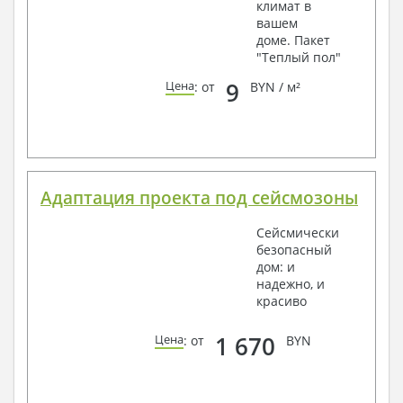
климат в
вашем
доме. Пакет
"Теплый пол"
9
Цена
: от
BYN / м²
Адаптация проекта под сейсмозоны
Сейсмически
безопасный
дом: и
надежно, и
красиво
1 670
Цена
: от
BYN