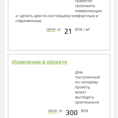
грамотно
Фасады с ведомостью внешних отделок
проложить
Элементы проемов – спецификация
коммуникации
Ведомость перемычек – сечения и
и сделать дом по-настоящему комфортным и
спецификация
современным.
Экспликация полов
Объемы основных строительных материалов
21
Цена
: от
BYN / м²
Архитектурные узлы в конструкциях
2. Конструктивный раздел:
Общие данные по проекту
Схемы расположения и расчеты фундаментов
Элементы каркаса – схемы расположения
Изменения в проекте
Схема расположения перекрытий
Опоры перекрытия на стены или Узлы
Дом,
армирования
построенный
Элементы кровли – схемы расположения
по типовому
Чертежи отдельных элементов, узлы
проекту,
крепления, сечения
может
Ведомости расхода стали и бетона
выглядеть
3. Инженерный раздел (приобретается по желанию
оригинально
за дополнительную плату):
300
Цена
: от
BYN
Водоснабжение и канализация