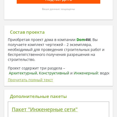
Ваши данные защищены
Состав проекта
Приобретая проект дома в компании
Dom
4
M
, Вы
получаете комплект чертежей - 2 экземпляра,
необходимый для проведения строительных работ и
беспрепятственного получения разрешения на
строительство.
Проект содержит три раздела –
Архитектурный
,
Конструктивный
и
Инженерный:
водоснаб
отопление, вентиляция, канализация,
Прочитать полный текст
электроснабжение (приобретается за дополнительную
плату) + Пояснительная записка.
Дополнительные пакеты
1. Архитектурный раздел:
Общие данные по проекту
Пакет "Инженерные сети"
План координационных осей
Поэтажные кладочные планы