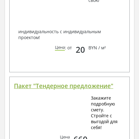
свою
способом связи: закажите обратный звонок,
по viber, e-mail, телефон -
наши контакты
.
Всегда рады Вам помочь!
индивидуальность с индивидуальным
проектом!
20
Цена
: от
BYN / м²
Пакет "Тендерное предложение"
Закажите
подробную
смету.
Стройте с
выгодой для
себя!
Цена